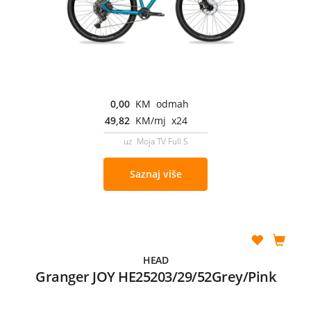
0,00
KM odmah
49,82
KM/mj x24
uz Moja TV Full S
Saznaj više
HEAD
Granger JOY HE25203/29/52Grey/Pink