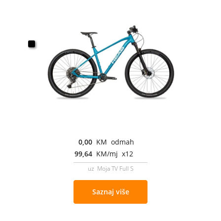
0,00
KM odmah
99,64
KM/mj x12
uz Moja TV Full S
Saznaj više