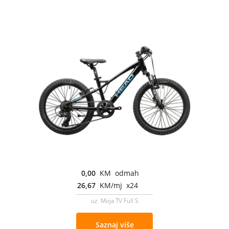
0,00
KM odmah
26,67
KM/mj x24
uz Moja TV Full S
Saznaj više