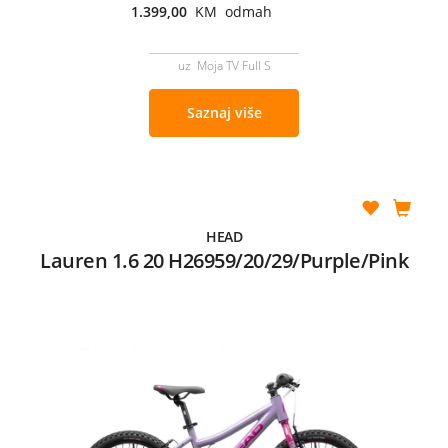
1.399,00
KM odmah
uz Moja TV Full S
Saznaj više
HEAD
Lauren 1.6 20 H26959/20/29/Purple/Pink