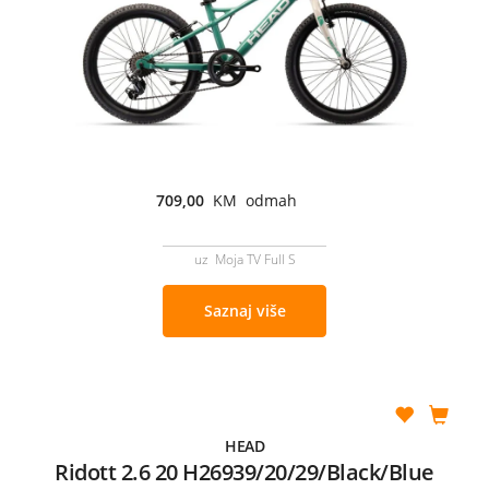
709,00
KM odmah
uz Moja TV Full S
Saznaj više
HEAD
Ridott 2.6 20 H26939/20/29/Black/Blue