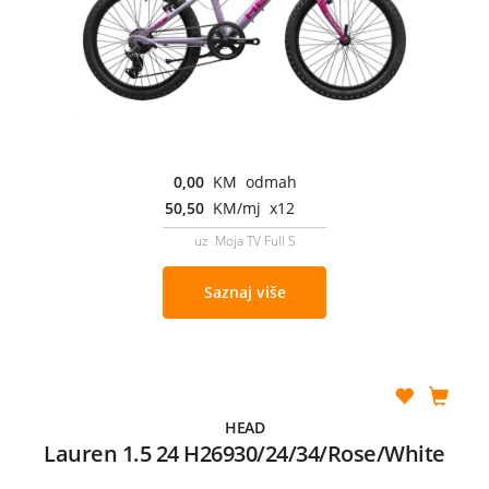
0,00
KM odmah
50,50
KM/mj x12
uz Moja TV Full S
Saznaj više
HEAD
Lauren 1.5 24 H26930/24/34/Rose/White