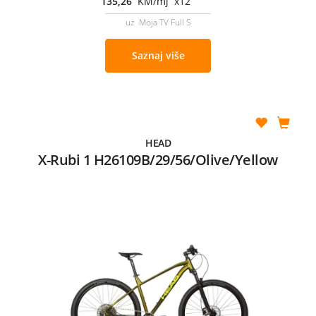
135,26
KM/mj x12
uz Moja TV Full S
Saznaj više
HEAD
X-Rubi 1 H26109B/29/56/Olive/Yellow