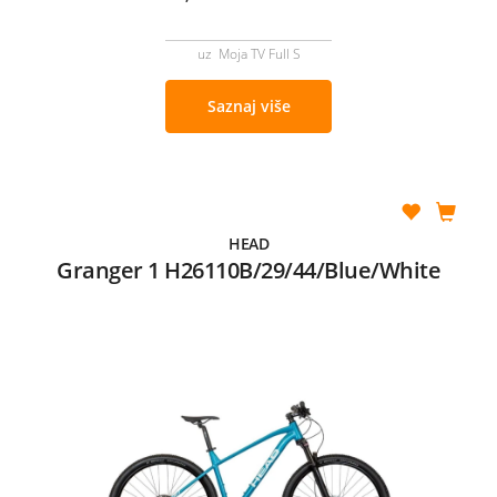
uz Moja TV Full S
Saznaj više
HEAD
Granger 1 H26110B/29/44/Blue/White