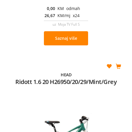
0,00
KM odmah
26,67
KM/mj x24
uz Moja TV Full S
Saznaj više
HEAD
Ridott 1.6 20 H26950/20/29/Mint/Grey