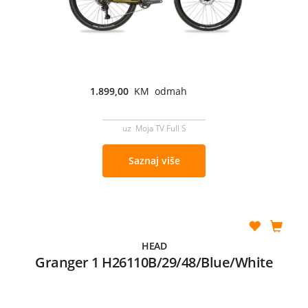
1.899,00
KM odmah
uz Moja TV Full S
Saznaj više
HEAD
Granger 1 H26110B/29/48/Blue/White