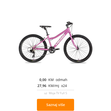
0,00
KM odmah
27,96
KM/mj x24
uz Moja TV Full S
Saznaj više