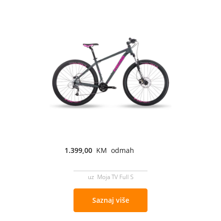
1.399,00
KM odmah
uz Moja TV Full S
Saznaj više