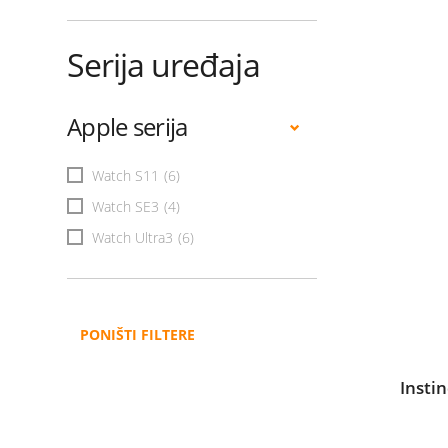
Serija uređaja
Apple serija
Watch S11
(6)
Watch SE3
(4)
Watch Ultra3
(6)
PONIŠTI FILTERE
Insti