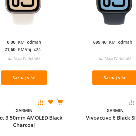
0,00
KM odmah
699,40
KM odmah
21,60
KM/mj x24
uz Moja TV Net GO
uz Moja TV Net GO
Saznaj više
Saznaj više
GARMIN
GARMIN
nct 3 50mm AMOLED Black
Vivoactive 6 Black S
Charcoal