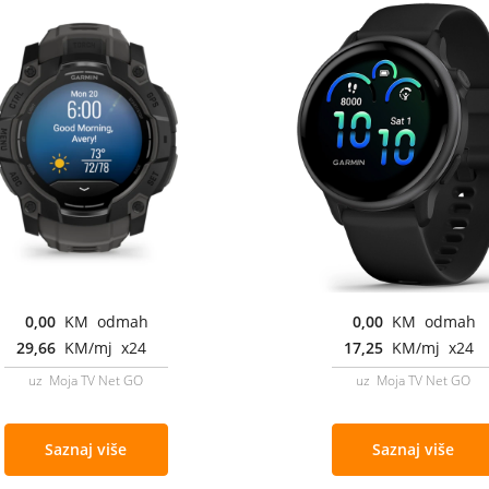
0,00
KM odmah
0,00
KM odmah
29,66
KM/mj x24
17,25
KM/mj x24
uz Moja TV Net GO
uz Moja TV Net GO
Saznaj više
Saznaj više