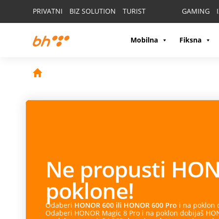
PRIVATNI
BIZ SOLUTION
TURIST
GAMING
Mobilna
Fiksna
Ne propusti
HON
poklone!
Odaberi
HONOR 600 ili HONOR 600 Pro
i na poklon
Odaberi HONOR Magic 8 Pro i na poklon dobijaš HONO