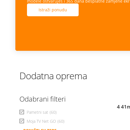
modele ostvaruješ i 365 dana besplatne zamjene ekr
Istraži ponudu
Dodatna oprema
Odabrani filteri
4 41m
Pametni sat
(60)
Moja TV Net GO
(60)