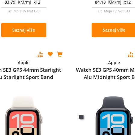
83,79
KM/mj x12
84,18
KM/mj x12
uz Moja TV Net GO
uz Moja TV Net GO
Saznaj više
Saznaj više
Apple
Apple
 SE3 GPS 44mm Starlight
Watch SE3 GPS 40mm M
u Starlight Sport Band
Alu Midnight Sport 