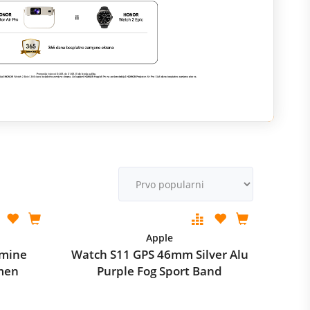
R
M
v
Apple
asmine
Watch S11 GPS 46mm Silver Alu
emen
Purple Fog Sport Band