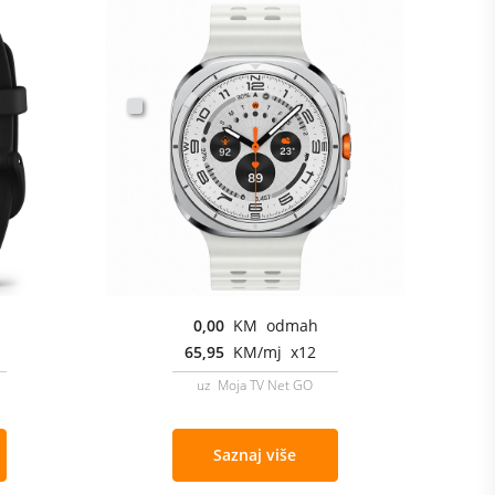
0,00
KM odmah
65,95
KM/mj x12
uz Moja TV Net GO
Saznaj više