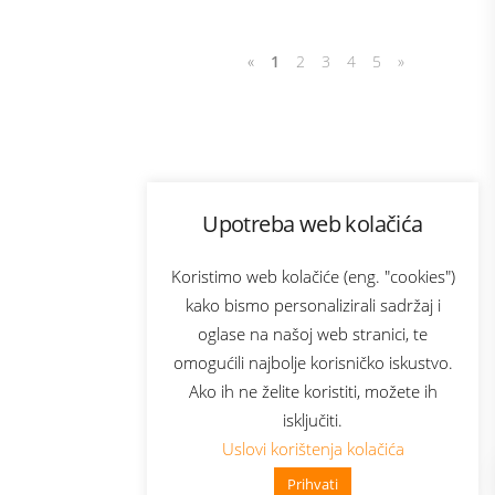
«
1
2
3
4
5
»
Program lojalnosti
Upotreba web kolačića
com
Bonus plus
sluga
Prijava za newsletter
Koristimo web kolačiće (eng. "cookies")
kako bismo personalizirali sadržaj i
oglase na našoj web stranici, te
elecom
omogućili najbolje korisničko iskustvo.
Ako ih ne želite koristiti, možete ih
isključiti.
Uslovi korištenja kolačića
Prihvati
👋 Zdravo, kako mogu pomoći?