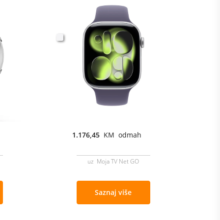
1.176,45
KM odmah
uz Moja TV Net GO
Saznaj više