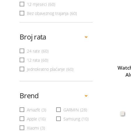
12 mjeseci
(60)
Bez obaveznog trajanja
(60)
Broj rata
24 rate
(60)
12 rata
(60)
Watch
Jednokratno plaćanje
(60)
Al
Brend
Amazfit
(3)
GARMIN
(28)
Apple
(16)
Samsung
(10)
Xiaomi
(3)