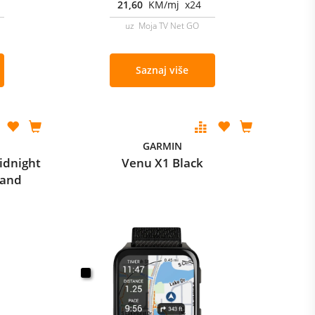
21,60
KM/mj x24
uz Moja TV Net GO
Saznaj više
GARMIN
idnight
Venu X1 Black
Band