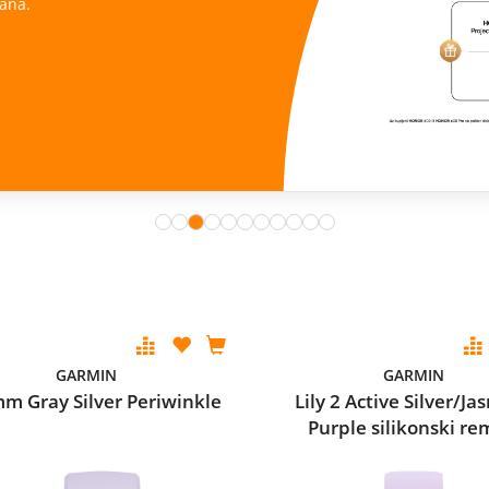
ana.
GARMIN
GARMIN
m Gray Silver Periwinkle
Lily 2 Active Silver/J
Purple silikonski r