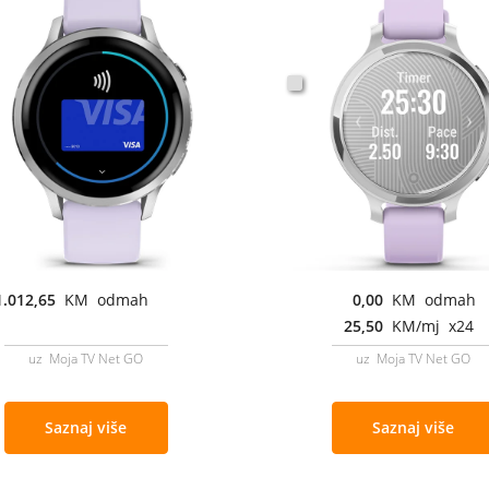
1.012,65
KM odmah
0,00
KM odmah
25,50
KM/mj x24
uz Moja TV Net GO
uz Moja TV Net GO
Saznaj više
Saznaj više