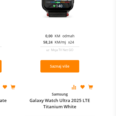
0,00
KM odmah
58,24
KM/mj x24
uz Moja TV Net GO
Saznaj više
Samsung
late
Galaxy Watch Ultra 2025 LTE
Titanium White