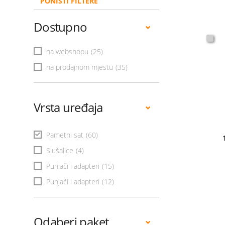
PONIŠTI FILTERE
Dostupno
na webshopu
(25)
na prodajnom mjestu
(35)
Vrsta uređaja
Pametni sat
(60)
Slušalice
(4)
Punjači i adapteri
(15)
Punjači i adapteri
(12)
Odaberi paket