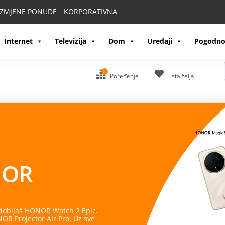
IZMJENE PONUDE
KORPORATIVNA
Internet
Televizija
Dom
Uređaji
Pogodno
0
Poređenje
Lista želja
OR
 dobijaš HONOR Watch 2 Epic.
R Projector Air Pro. Uz sve