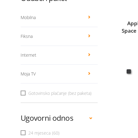
Mobilna
App
Space 
Fiksna
Internet
Moja TV
Gotovinsko plaćanje (bez paketa)
Ugovorni odnos
24 mjeseca
(60)