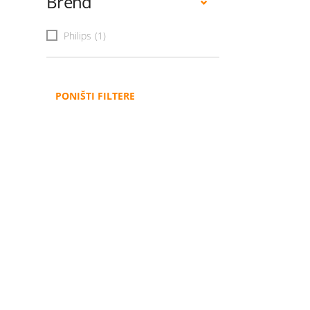
Brend
Philips
(1)
PONIŠTI FILTERE
Administracija
B2B
Nabavke i pozivi
Veleprodaja
Karijera
Partneri
Pristup informacijama
Sponzorstva
Arhiva vijesti
Donacije
Arhiva obavijesti
BH Telecom i SFF – Z
filmske priče