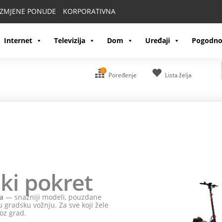
IZMJENE PONUDE
KORPORATIVNA
Internet
Televizija
Dom
Uređaji
Pogodno
0
Poređenje
Lista želja
ki pokret
a
— snažniji modeli, pouzdane
 gradsku vožnju. Za sve koji žele
oz grad.