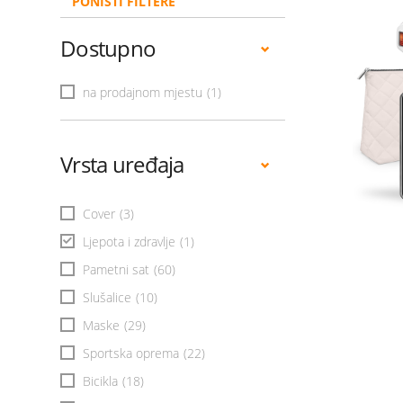
PONIŠTI FILTERE
Dostupno
na prodajnom mjestu
(1)
Vrsta uređaja
Cover
(3)
Ljepota i zdravlje
(1)
Pametni sat
(60)
Slušalice
(10)
Maske
(29)
Sportska oprema
(22)
Bicikla
(18)