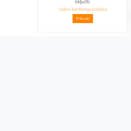
isključiti.
Uslovi korištenja kolačića
Prihvati
👋 Zdravo, kako mogu pomoći?