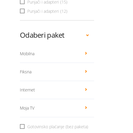
Punjači i adapteri
(15)
Punjači i adapteri
(12)
Odaberi paket
Mobilna
Fiksna
Internet
Moja TV
Gotovinsko plaćanje (bez paketa)