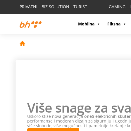
PRIVATNI
BIZ SOLUTION
TURIST
GAMING
Mobilna
Fiksna
Više snage za sva
Uskoro stiže nova generacija
oneS električnih skuter
performanse i moderan dizajn za sigurniju i ugodniju
više slobode, više mogućnosti i pametnije kretanje kr