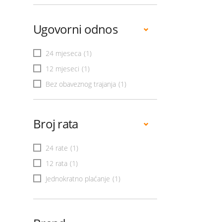
Ugovorni odnos
24 mjeseca
(1)
12 mjeseci
(1)
Bez obaveznog trajanja
(1)
Broj rata
24 rate
(1)
12 rata
(1)
Jednokratno plaćanje
(1)