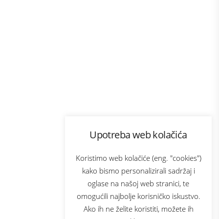
Program lojalnosti
Upotreba web kolačića
com
Bonus plus
sluga
Prijava za newsletter
Koristimo web kolačiće (eng. "cookies")
kako bismo personalizirali sadržaj i
oglase na našoj web stranici, te
elecom
omogućili najbolje korisničko iskustvo.
Ako ih ne želite koristiti, možete ih