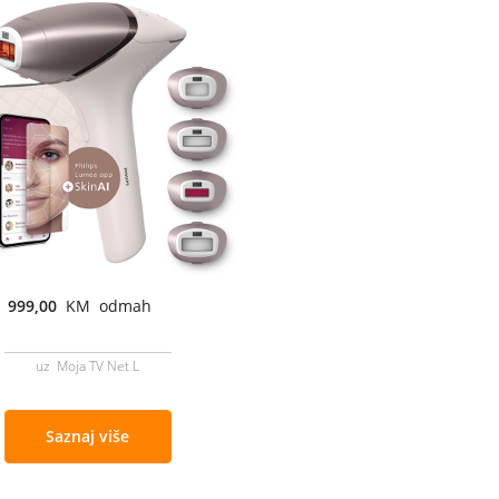
999,00
KM odmah
uz Moja TV Net L
Saznaj više