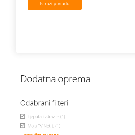
Istraži ponudu
Dodatna oprema
Odabrani filteri
Ljepota i zdravlje
(1)
Moja TV Net L
(1)