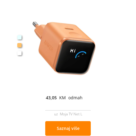
43,05
KM odmah
uz Moja TV Net L
Saznaj više