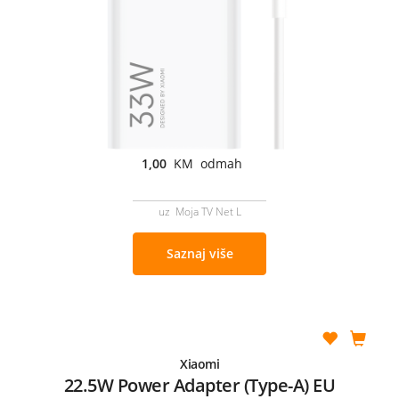
1,00
KM odmah
uz Moja TV Net L
Saznaj više
Xiaomi
22.5W Power Adapter (Type-A) EU