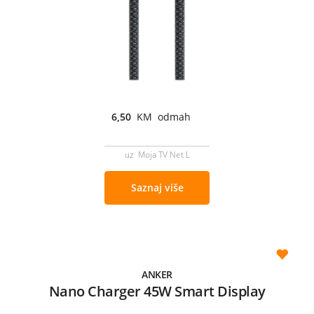
6,50
KM odmah
uz Moja TV Net L
Saznaj više
ANKER
Nano Charger 45W Smart Display