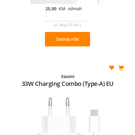
25,00
KM odmah
uz Moja TV Net L
Saznaj više
Xiaomi
33W Charging Combo (Type-A) EU