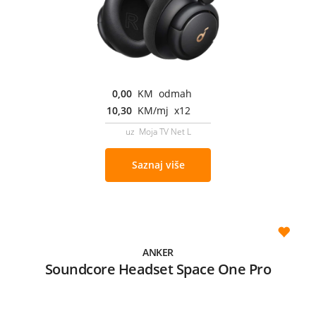
0,00
KM odmah
10,30
KM/mj x12
uz Moja TV Net L
Saznaj više
ANKER
Soundcore Headset Space One Pro