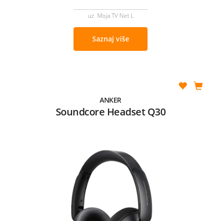
uz Moja TV Net L
Saznaj više
ANKER
Soundcore Headset Q30