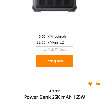
0,00
KM odmah
82,70
KM/mj x24
uz Moja TV Net L
Saznaj više
ANKER
Power Bank 25K mAh 165W