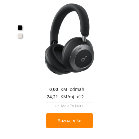
0,00
KM odmah
24,21
KM/mj x12
uz Moja TV Net L
Saznaj više