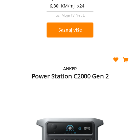
6,30
KM/mj x24
uz Moja TV Net L
Saznaj više
ANKER
Power Station C2000 Gen 2