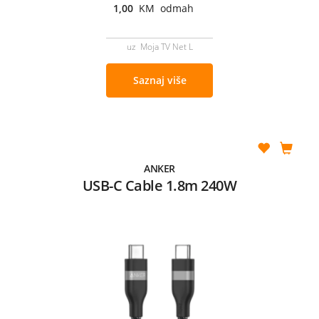
1,00
KM odmah
uz Moja TV Net L
Saznaj više
ANKER
USB-C Cable 1.8m 240W