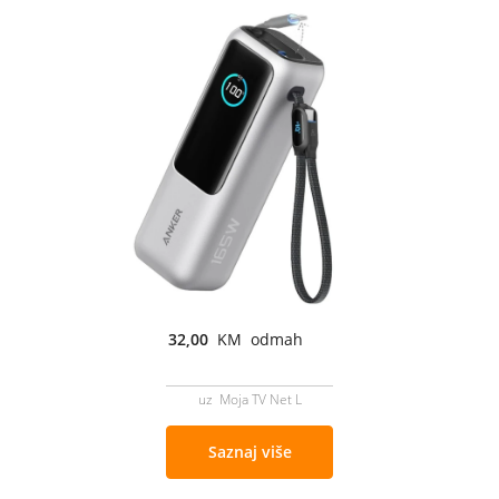
32,00
KM odmah
uz Moja TV Net L
Saznaj više