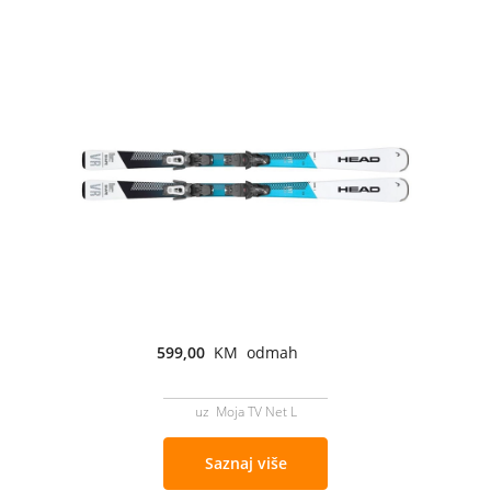
599,00
KM odmah
uz Moja TV Net L
Saznaj više