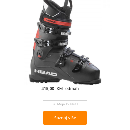
415,00
KM odmah
uz Moja TV Net L
Saznaj više