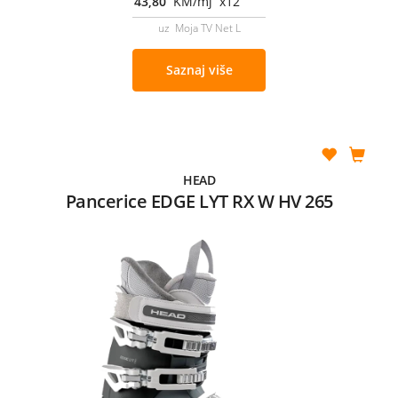
43,80
KM/mj x12
uz Moja TV Net L
Saznaj više
HEAD
Pancerice EDGE LYT RX W HV 265