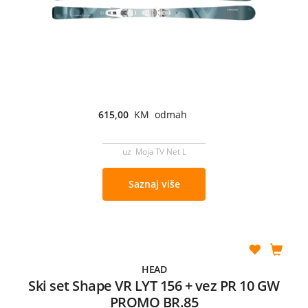
615,00
KM odmah
uz Moja TV Net L
Saznaj više
HEAD
Ski set Shape VR LYT 156 + vez PR 10 GW
PROMO BR.85