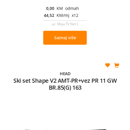
0,00
KM odmah
44,52
KM/mj x12
uz Moja TV Net L
Saznaj više
HEAD
Ski set Shape V2 AMT-PR+vez PR 11 GW
BR.85(G) 163