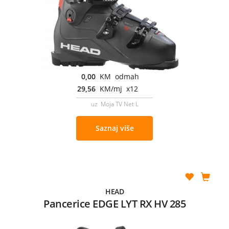
0,00
KM odmah
29,56
KM/mj x12
uz Moja TV Net L
Saznaj više
HEAD
Pancerice EDGE LYT RX HV 285