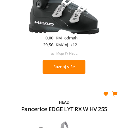
0,00
KM odmah
29,56
KM/mj x12
uz Moja TV Net L
Saznaj više
HEAD
Pancerice EDGE LYT RX W HV 255