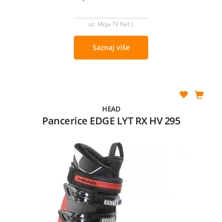
uz Moja TV Net L
Saznaj više
HEAD
Pancerice EDGE LYT RX HV 295