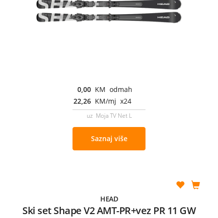
0,00
KM odmah
22,26
KM/mj x24
uz Moja TV Net L
Saznaj više
HEAD
Ski set Shape V2 AMT-PR+vez PR 11 GW