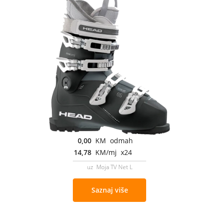
0,00
KM odmah
14,78
KM/mj x24
uz Moja TV Net L
Saznaj više