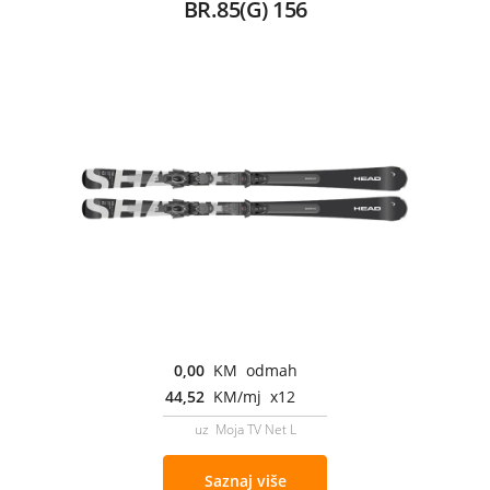
BR.85(G) 156
0,00
KM odmah
44,52
KM/mj x12
uz Moja TV Net L
Saznaj više