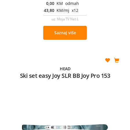
0,00
KM odmah
43,80
KM/mj x12
uz Moja TV Net L
Saznaj više
HEAD
Ski set easy Joy SLR BB Joy Pro 153