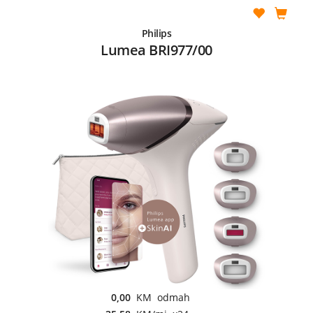
Philips
Lumea BRI977/00
0,00
KM odmah