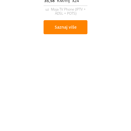
35,58
KM/mj x24
uz Moja TV Phone (IPTV +
ADSL + POTS)
Saznaj više