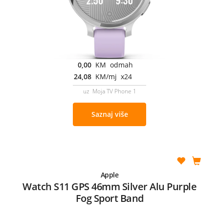
0,00
KM odmah
24,08
KM/mj x24
uz Moja TV Phone 1
Saznaj više
Apple
Watch S11 GPS 46mm Silver Alu Purple
Fog Sport Band