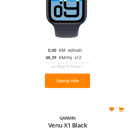
0,00
KM odmah
48,39
KM/mj x12
uz Moja TV Phone 1
Saznaj više
GARMIN
Venu X1 Black