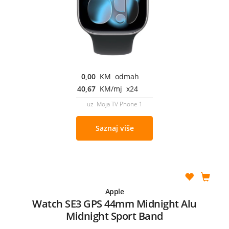
0,00
KM odmah
40,67
KM/mj x24
uz Moja TV Phone 1
Saznaj više
Apple
Watch SE3 GPS 44mm Midnight Alu
Midnight Sport Band