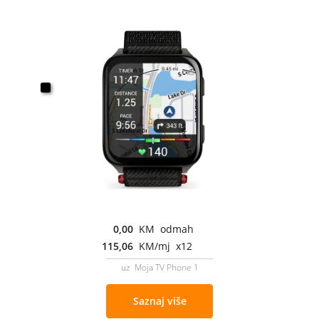
0,00
KM odmah
115,06
KM/mj x12
uz Moja TV Phone 1
Saznaj više