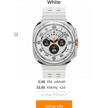
White
0,00
KM odmah
33,86
KM/mj x24
uz Moja TV Phone 1
Saznaj više