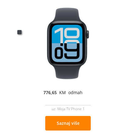
776,65
KM odmah
uz Moja TV Phone 1
Saznaj više