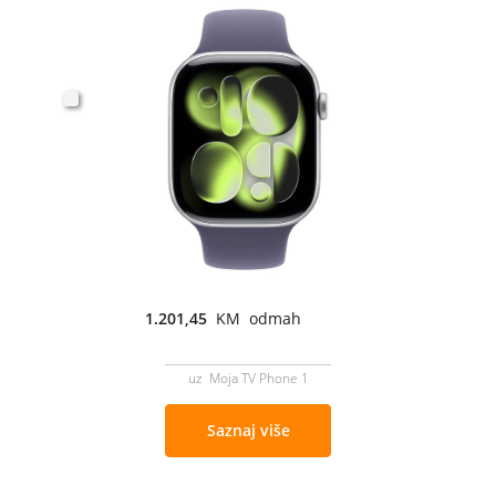
1.201,45
KM odmah
uz Moja TV Phone 1
Saznaj više