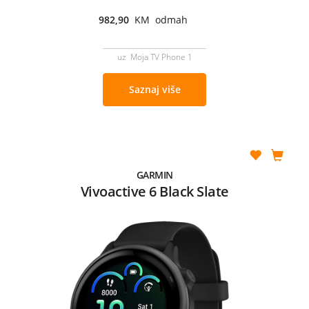
982,90
KM odmah
uz Moja TV Phone 1
Saznaj više
GARMIN
Vivoactive 6 Black Slate