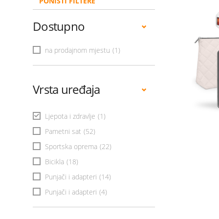
PONIŠTI FILTERE
Dostupno
na prodajnom mjestu
(1)
Vrsta uređaja
Ljepota i zdravlje
(1)
Pametni sat
(52)
Sportska oprema
(22)
Bicikla
(18)
Punjači i adapteri
(14)
Punjači i adapteri
(4)