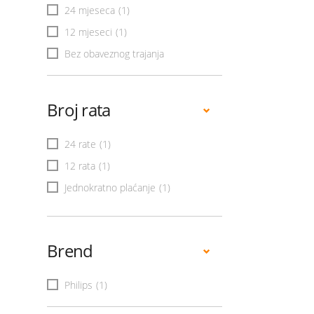
24 mjeseca
(1)
12 mjeseci
(1)
Bez obaveznog trajanja
Broj rata
24 rate
(1)
12 rata
(1)
Jednokratno plaćanje
(1)
Brend
Philips
(1)