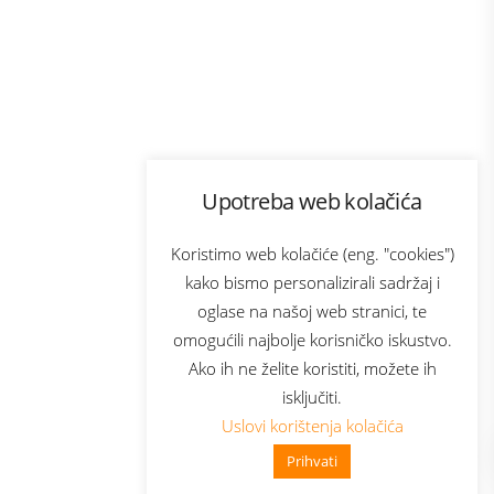
Program lojalnosti
Upotreba web kolačića
com
Bonus plus
sluga
Prijava za newsletter
Koristimo web kolačiće (eng. "cookies")
kako bismo personalizirali sadržaj i
oglase na našoj web stranici, te
elecom
omogućili najbolje korisničko iskustvo.
Ako ih ne želite koristiti, možete ih
isključiti.
Uslovi korištenja kolačića
Prihvati
👋 Zdravo, kako mogu pomoći?