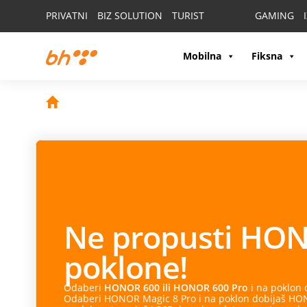
PRIVATNI
BIZ SOLUTION
TURIST
GAMING
Mobilna
Fiksna
Ne propusti
HON
poklone!
Odaberi
HONOR 600 ili HONOR 600 Pro
i na poklon
Odaberi HONOR Magic 8 Pro i na poklon dobijaš HONO