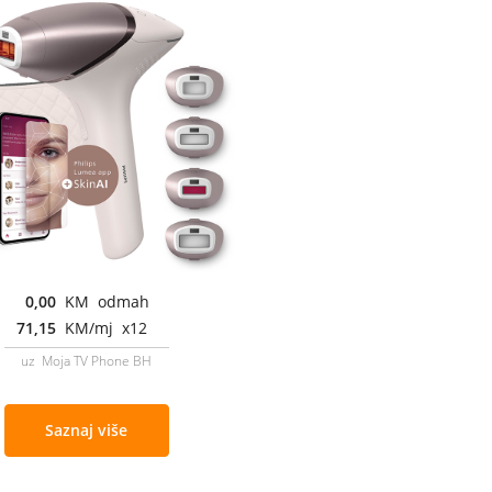
0,00
KM odmah
71,15
KM/mj x12
uz Moja TV Phone BH
Saznaj više