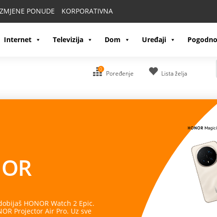
IZMJENE PONUDE
KORPORATIVNA
Internet
Televizija
Dom
Uređaji
Pogodno
0
Poređenje
Lista želja
OR
 dobijaš HONOR Watch 2 Epic.
R Projector Air Pro. Uz sve