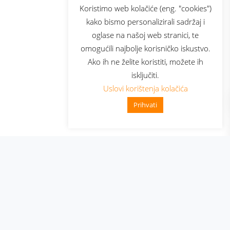
sluga
Prijava za newsletter
Koristimo web kolačiće (eng. "cookies")
kako bismo personalizirali sadržaj i
oglase na našoj web stranici, te
elecom
omogućili najbolje korisničko iskustvo.
Ako ih ne želite koristiti, možete ih
isključiti.
Uslovi korištenja kolačića
Prihvati
👋 Zdravo, kako mogu pomoći