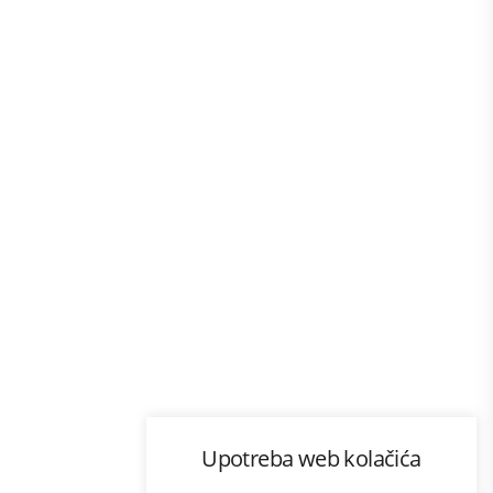
Program lojalnosti
Upotreba web kolačića
com
Bonus plus