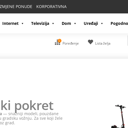
IZMJENE PONUDE
KORPORATIVNA
Internet
Televizija
Dom
Uređaji
Pogodno
0
Poređenje
Lista želja
ki pokret
a
— snažniji modeli, pouzdane
 gradsku vožnju. Za sve koji žele
oz grad.