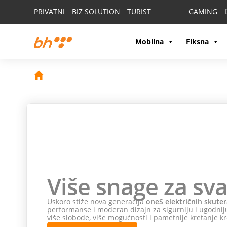
PRIVATNI
BIZ SOLUTION
TURIST
GAMING
Mobilna
Fiksna
Više snage za sva
Uskoro stiže nova generacija
oneS električnih skuter
performanse i moderan dizajn za sigurniju i ugodniju
više slobode, više mogućnosti i pametnije kretanje kr