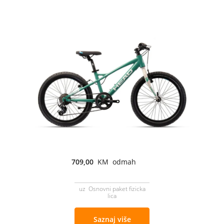
709,00
KM odmah
uz Osnovni paket fizicka
lica
Saznaj više