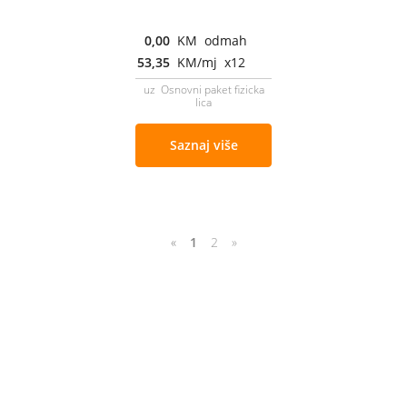
0,00
KM odmah
53,35
KM/mj x12
uz Osnovni paket fizicka
lica
Saznaj više
«
1
2
»