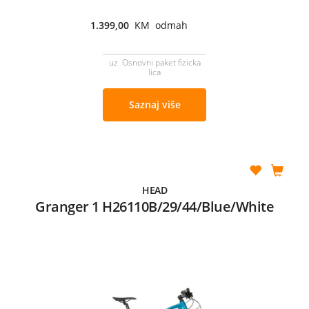
1.399,00
KM odmah
uz Osnovni paket fizicka
lica
Saznaj više
HEAD
Granger 1 H26110B/29/44/Blue/White