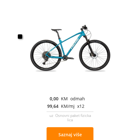
0,00
KM odmah
99,64
KM/mj x12
uz Osnovni paket fizicka
lica
Saznaj više