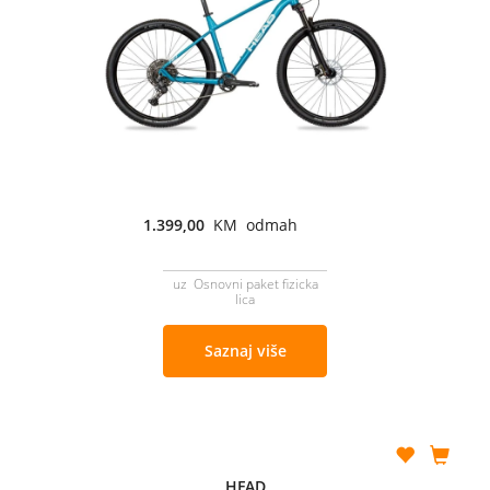
1.399,00
KM odmah
uz Osnovni paket fizicka
lica
Saznaj više
HEAD