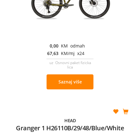
0,00
KM odmah
67,63
KM/mj x24
uz Osnovni paket fizicka
lica
Saznaj više
HEAD
Granger 1 H26110B/29/48/Blue/White