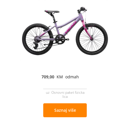
709,00
KM odmah
uz Osnovni paket fizicka
lica
Saznaj više