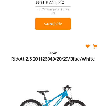
55,91
KM/mj x12
uz Osnovni paket fizicka
lica
Saznaj više
HEAD
Ridott 2.5 20 H26940/20/29/Blue/White