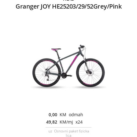
Granger JOY HE25203/29/52Grey/Pink
0,00
KM odmah
49,82
KM/mj x24
uz Osnovni paket fizicka
lica