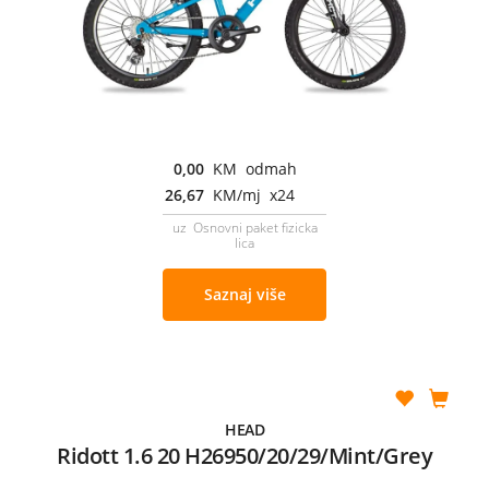
0,00
KM odmah
26,67
KM/mj x24
uz Osnovni paket fizicka
lica
Saznaj više
HEAD
Ridott 1.6 20 H26950/20/29/Mint/Grey