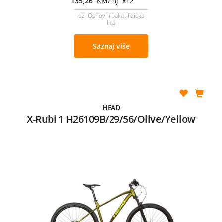
135,26
KM/mj x12
uz Osnovni paket fizicka
lica
Saznaj više
HEAD
X-Rubi 1 H26109B/29/56/Olive/Yellow