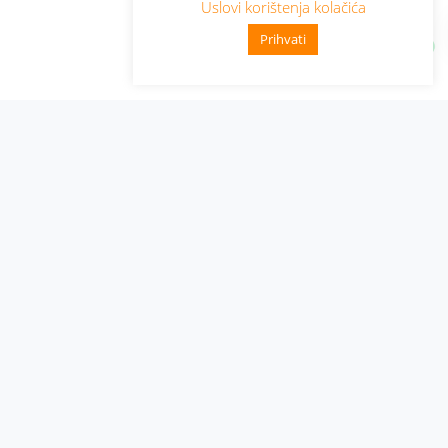
Uslovi korištenja kolačića
Prihvati
Administracija
Nabavke i pozivi
Karijera
Pristup informacijama