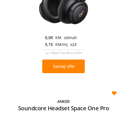
0,00
KM odmah
5,15
KM/mj x24
uz Paket Flat fiksne BiH
Saznaj više
ANKER
Soundcore Headset Space One Pro