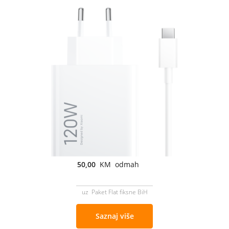
50,00
KM odmah
uz Paket Flat fiksne BiH
Saznaj više