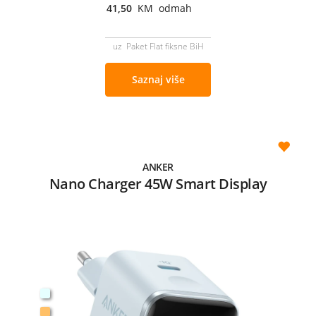
41,50
KM odmah
uz Paket Flat fiksne BiH
Saznaj više
ANKER
Nano Charger 45W Smart Display