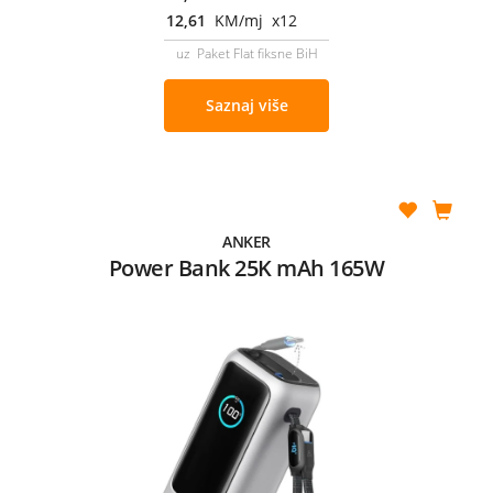
12,61
KM/mj x12
uz Paket Flat fiksne BiH
Saznaj više
ANKER
Power Bank 25K mAh 165W