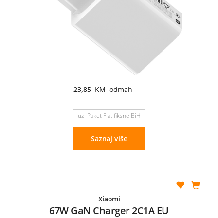
23,85
KM odmah
uz Paket Flat fiksne BiH
Saznaj više
Xiaomi
67W GaN Charger 2C1A EU