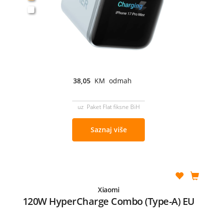
38,05
KM odmah
uz Paket Flat fiksne BiH
Saznaj više
Xiaomi
120W HyperCharge Combo (Type-A) EU