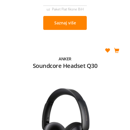
uz Paket Flat fiksne BiH
Saznaj više
ANKER
Soundcore Headset Q30