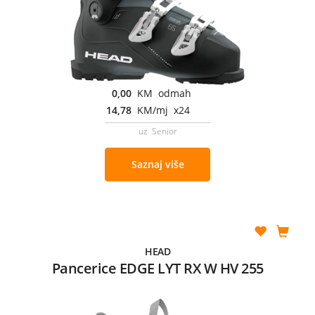
0,00
KM odmah
14,78
KM/mj x24
uz Senior
Saznaj više
HEAD
Pancerice EDGE LYT RX W HV 255