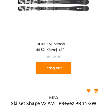
0,00
KM odmah
44,52
KM/mj x12
uz Senior
Saznaj više
HEAD
Ski set Shape V2 AMT-PR+vez PR 11 GW