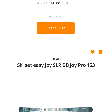
615,00
KM odmah
uz Senior
Saznaj više
HEAD
Ski set easy Joy SLR BB Joy Pro 153