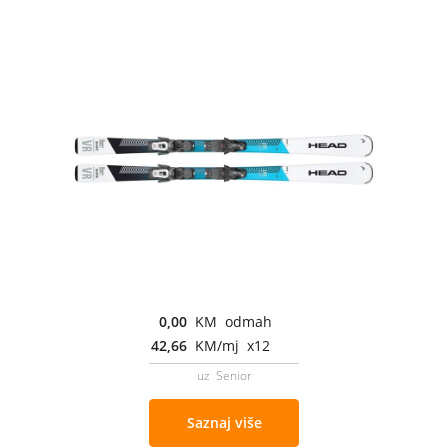
0,00
KM odmah
42,66
KM/mj x12
uz Senior
Saznaj više