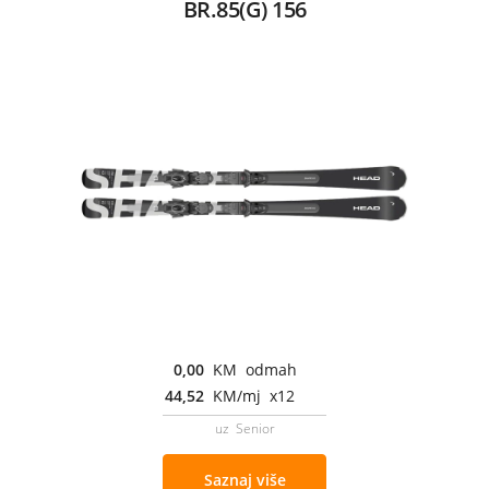
BR.85(G) 156
0,00
KM odmah
44,52
KM/mj x12
uz Senior
Saznaj više