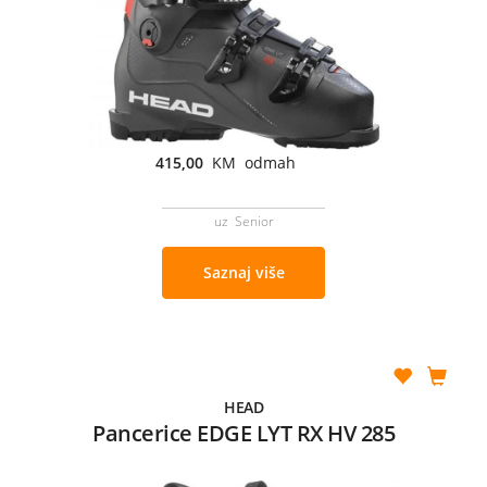
415,00
KM odmah
uz Senior
Saznaj više
HEAD
Pancerice EDGE LYT RX HV 285