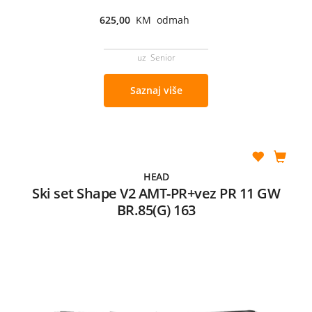
625,00
KM odmah
uz Senior
Saznaj više
HEAD
Ski set Shape V2 AMT-PR+vez PR 11 GW
BR.85(G) 163