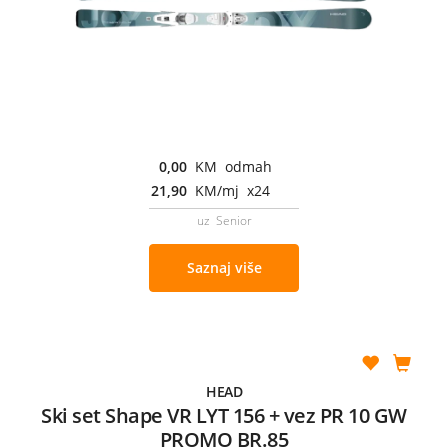
0,00
KM odmah
21,90
KM/mj x24
uz Senior
Saznaj više
HEAD
Ski set Shape VR LYT 156 + vez PR 10 GW
PROMO BR.85