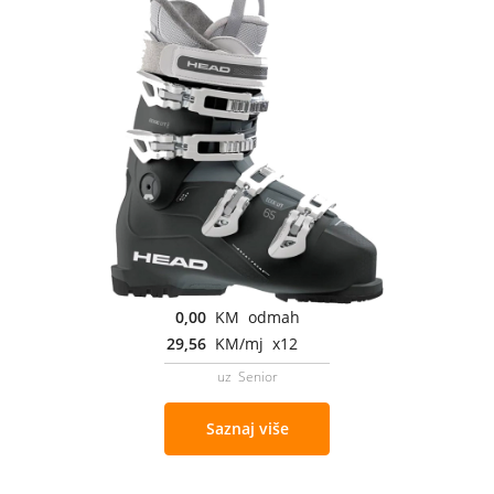
0,00
KM odmah
29,56
KM/mj x12
uz Senior
Saznaj više