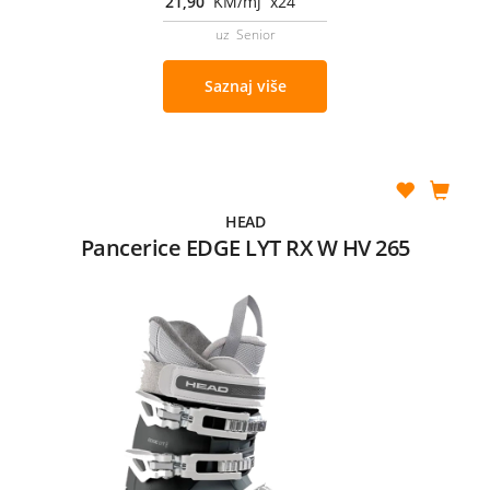
21,90
KM/mj x24
uz Senior
Saznaj više
HEAD
Pancerice EDGE LYT RX W HV 265