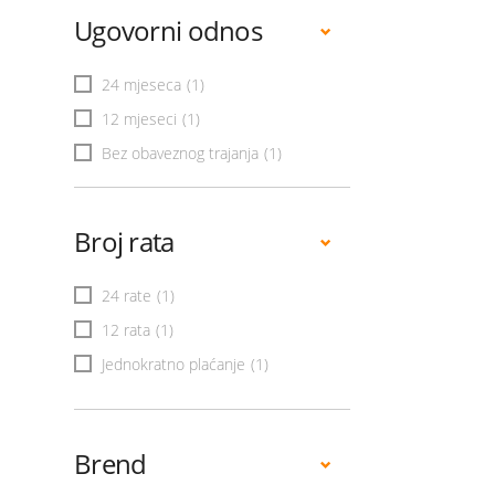
Ugovorni odnos
24 mjeseca
(1)
12 mjeseci
(1)
Bez obaveznog trajanja
(1)
Broj rata
24 rate
(1)
12 rata
(1)
Jednokratno plaćanje
(1)
Brend