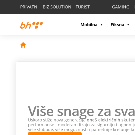
PRIVATNI
BIZ SOLUTION
TURIST
GAMING
Mobilna
Fiksna
Više snage za sva
Uskoro stiže nova generacija
oneS električnih skuter
performanse i moderan dizajn za sigurniju i ugodniju
više slobode, više mogućnosti i pametnije kretanje kr