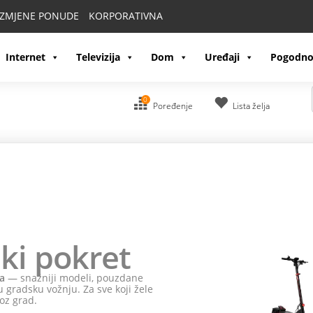
IZMJENE PONUDE
KORPORATIVNA
Internet
Televizija
Dom
Uređaji
Pogodno
0
Poređenje
Lista želja
ki pokret
a
— snažniji modeli, pouzdane
 gradsku vožnju. Za sve koji žele
oz grad.