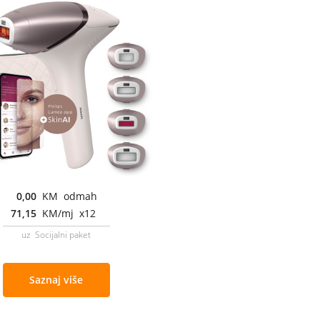
0,00
KM odmah
71,15
KM/mj x12
uz Socijalni paket
Saznaj više