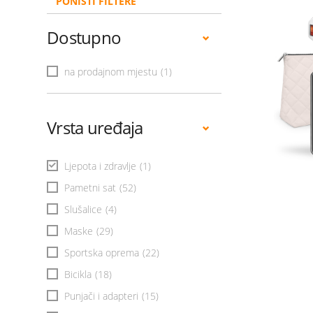
PONIŠTI FILTERE
Dostupno
na prodajnom mjestu
(1)
Vrsta uređaja
Ljepota i zdravlje
(1)
Pametni sat
(52)
Slušalice
(4)
Maske
(29)
Sportska oprema
(22)
Bicikla
(18)
Punjači i adapteri
(15)