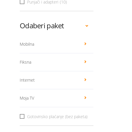
Punjači i adapteri
(10)
Odaberi paket
Mobilna
Fiksna
Internet
Moja TV
Gotovinsko plaćanje (bez paketa)