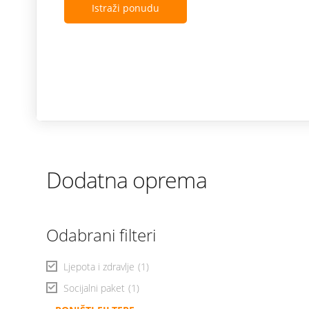
Istraži ponudu
Dodatna oprema
Odabrani filteri
Ljepota i zdravlje
(1)
Socijalni paket
(1)