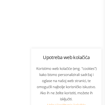
Program lojalnosti
Upotreba web kolačića
com
Bonus plus
sluga
Prijava za newsletter
Koristimo web kolačiće (eng. "cookies")
kako bismo personalizirali sadržaj i
oglase na našoj web stranici, te
elecom
omogućili najbolje korisničko iskustvo.
Ako ih ne želite koristiti, možete ih
isključiti.