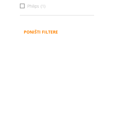
Philips
(1)
PONIŠTI FILTERE
Administracija
B2B
Nabavke i pozivi
Veleprodaja
Karijera
Partneri
Pristup informacijama
Sponzorstva
Arhiva vijesti
Donacije
Arhiva obavijesti
BH Telecom i SFF – Z
filmske priče