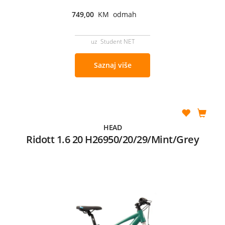
749,00
KM odmah
uz Student NET
Saznaj više
HEAD
Ridott 1.6 20 H26950/20/29/Mint/Grey