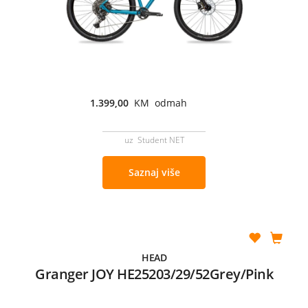
1.399,00
KM odmah
uz Student NET
Saznaj više
HEAD
Granger JOY HE25203/29/52Grey/Pink