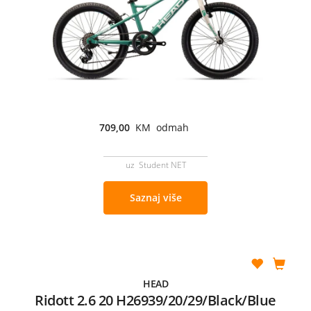
709,00
KM odmah
uz Student NET
Saznaj više
HEAD
Ridott 2.6 20 H26939/20/29/Black/Blue