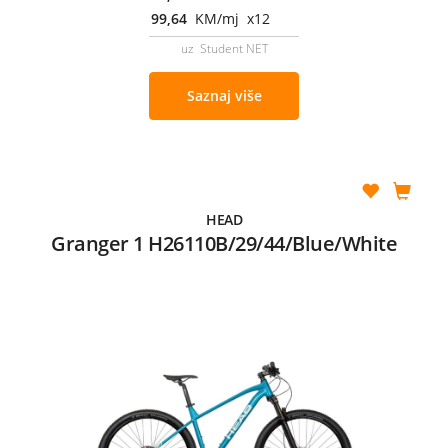
99,64
KM/mj x12
uz Student NET
Saznaj više
HEAD
Granger 1 H26110B/29/44/Blue/White