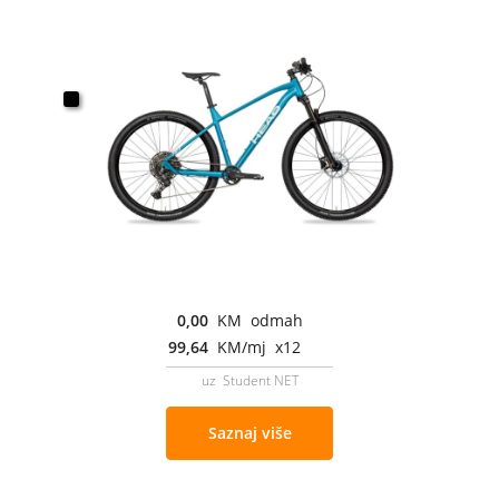
0,00
KM odmah
99,64
KM/mj x12
uz Student NET
Saznaj više