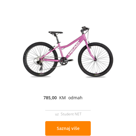
785,00
KM odmah
uz Student NET
Saznaj više