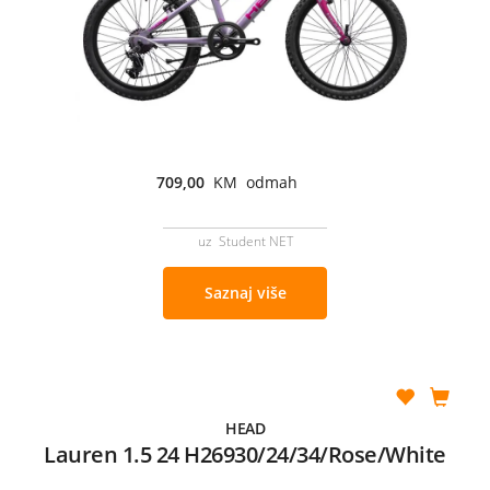
709,00
KM odmah
uz Student NET
Saznaj više
HEAD
Lauren 1.5 24 H26930/24/34/Rose/White