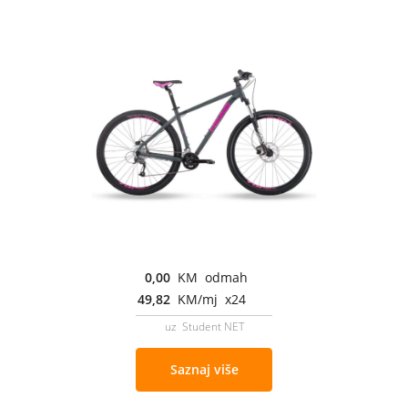
0,00
KM odmah
49,82
KM/mj x24
uz Student NET
Saznaj više