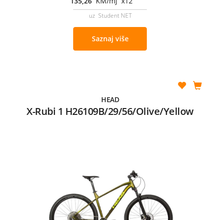
135,26
KM/mj x12
uz Student NET
Saznaj više
HEAD
X-Rubi 1 H26109B/29/56/Olive/Yellow