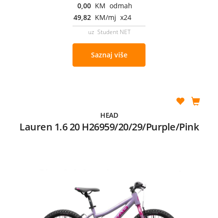
0,00
KM odmah
49,82
KM/mj x24
uz Student NET
Saznaj više
HEAD
Lauren 1.6 20 H26959/20/29/Purple/Pink