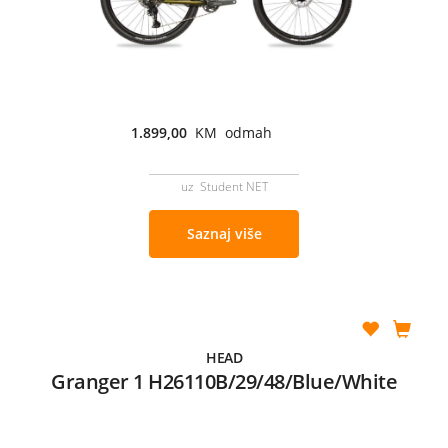
1.899,00
KM odmah
uz Student NET
Saznaj više
HEAD
Granger 1 H26110B/29/48/Blue/White