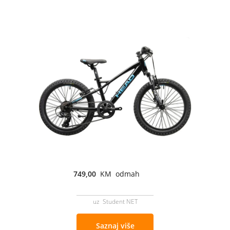
749,00
KM odmah
uz Student NET
Saznaj više