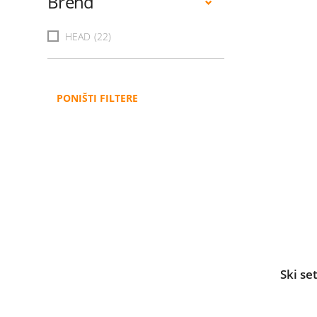
Brend
HEAD
(22)
PONIŠTI FILTERE
Ski s