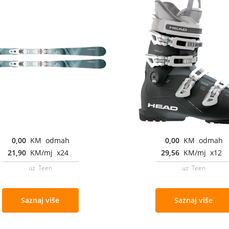
0,00
KM odmah
0,00
KM odmah
21,90
KM/mj x24
29,56
KM/mj x12
uz Teen
uz Teen
Saznaj više
Saznaj više