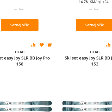
14,78
KM/mj x24
uz Teen
uz Teen
Saznaj više
Saznaj više
HEAD
HEAD
et easy Joy SLR BB Joy Pro
Ski set easy Joy SLR BB 
158
153