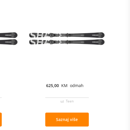
625,00
KM odmah
uz Teen
Saznaj više