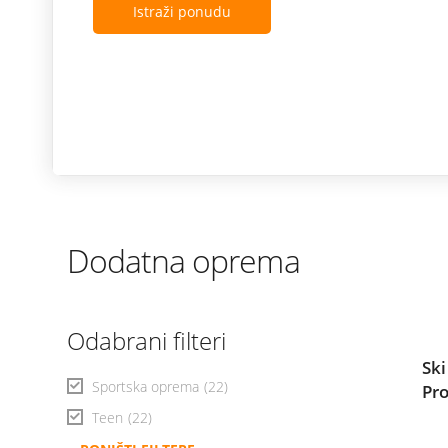
Istraži ponudu
Dodatna oprema
Odabrani filteri
Ski
Sportska oprema
(22)
Pr
Teen
(22)