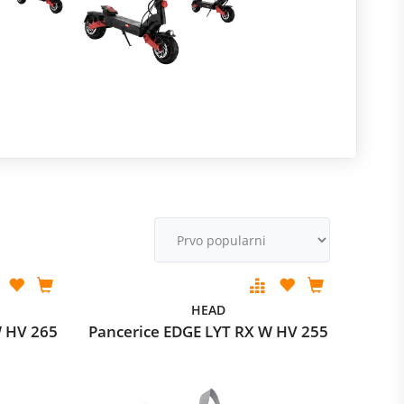
R
m
M
v
HEAD
W HV 265
Pancerice EDGE LYT RX W HV 255