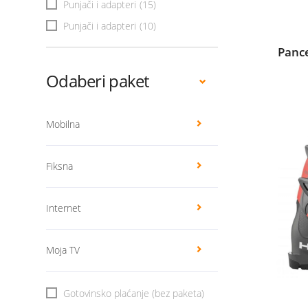
Punjači i adapteri
(15)
Punjači i adapteri
(10)
Pance
Odaberi paket
Mobilna
Fiksna
Internet
Moja TV
Gotovinsko plaćanje (bez paketa)