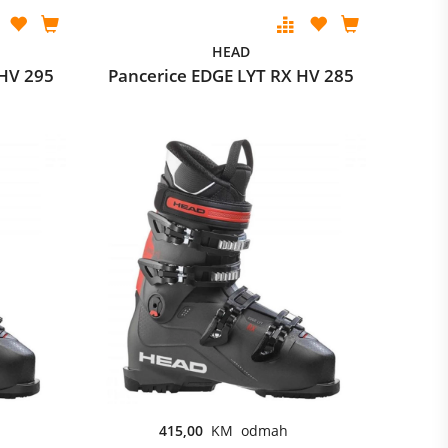
HEAD
 HV 295
Pancerice EDGE LYT RX HV 285
415,00
KM odmah