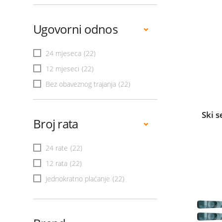
Ugovorni odnos
24 mjeseca
(22)
12 mjeseci
(22)
Bez obaveznog trajanja
(22)
Ski s
Broj rata
24 rate
(22)
12 rata
(22)
Jednokratno plaćanje
(22)