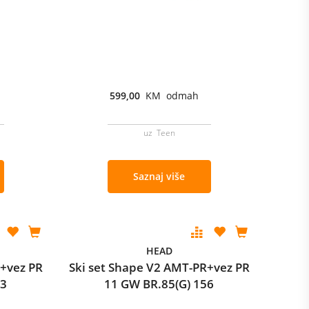
599,00
KM odmah
uz Teen
Saznaj više
HEAD
R+vez PR
Ski set Shape V2 AMT-PR+vez PR
63
11 GW BR.85(G) 156