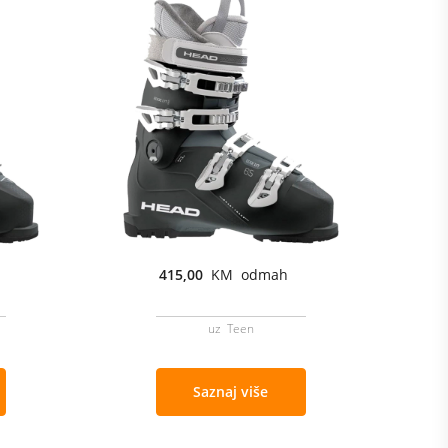
415,00
KM odmah
uz Teen
Saznaj više