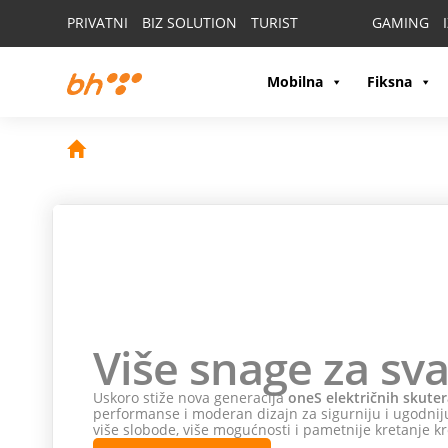
PRIVATNI
BIZ SOLUTION
TURIST
GAMING
Mobilna
Fiksna
Više snage za sva
Uskoro stiže nova generacija
oneS električnih skuter
performanse i moderan dizajn za sigurniju i ugodniju
više slobode, više mogućnosti i pametnije kretanje kr