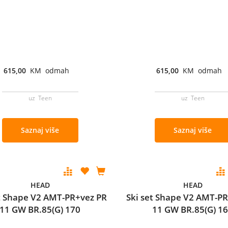
615,00
KM odmah
615,00
KM odmah
uz Teen
uz Teen
Saznaj više
Saznaj više
HEAD
HEAD
et Shape V2 AMT-PR+vez PR
Ski set Shape V2 AMT-P
11 GW BR.85(G) 170
11 GW BR.85(G) 1