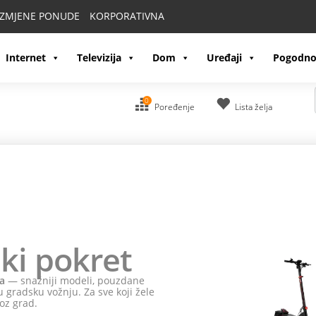
IZMJENE PONUDE
KORPORATIVNA
Internet
Televizija
Dom
Uređaji
Pogodno
0
Poređenje
Lista želja
ki pokret
a
— snažniji modeli, pouzdane
 gradsku vožnju. Za sve koji žele
oz grad.