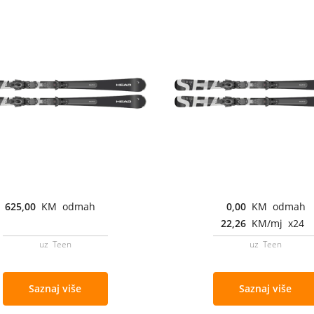
625,00
KM odmah
0,00
KM odmah
22,26
KM/mj x24
uz Teen
uz Teen
Saznaj više
Saznaj više