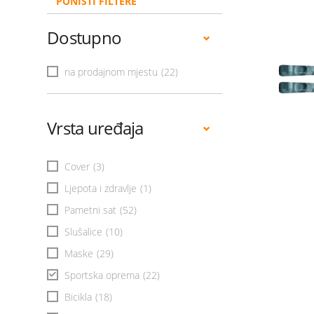
PONIŠTI FILTERE
Dostupno
na prodajnom mjestu
(22)
Vrsta uređaja
Cover
(3)
Ljepota i zdravlje
(1)
Pametni sat
(52)
Slušalice
(10)
Maske
(29)
Sportska oprema
(22)
Bicikla
(18)