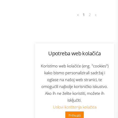
«
1
2
»
Program lojalnosti
Upotreba web kolačića
com
Bonus plus
sluga
Prijava za newsletter
Koristimo web kolačiće (eng. "cookies")
kako bismo personalizirali sadržaj i
oglase na našoj web stranici, te
elecom
omogućili najbolje korisničko iskustvo.
Ako ih ne želite koristiti, možete ih
isključiti.
Uslovi korištenja kolačića
Prihvati
👋 Zdravo, kako mogu pomoći?