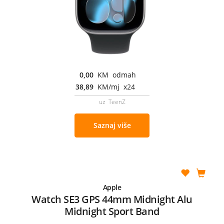
0,00
KM odmah
38,89
KM/mj x24
uz TeenZ
Saznaj više
Apple
Watch SE3 GPS 44mm Midnight Alu
Midnight Sport Band