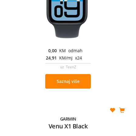
0,00
KM odmah
24,91
KM/mj x24
uz TeenZ
Saznaj više
GARMIN
Venu X1 Black