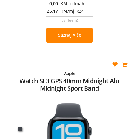
0,00
KM odmah
25,17
KM/mj x24
uz TeenZ
Saznaj više
Apple
Watch SE3 GPS 40mm Midnight Alu
Midnight Sport Band