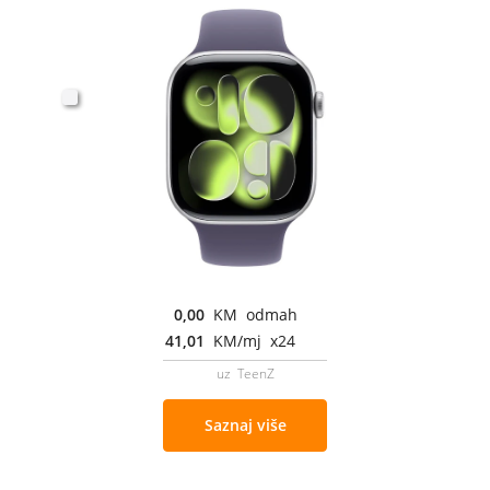
0,00
KM odmah
41,01
KM/mj x24
uz TeenZ
Saznaj više