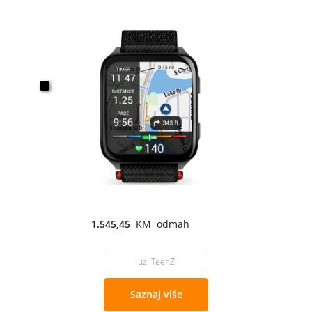
1.545,45
KM odmah
uz TeenZ
Saznaj više