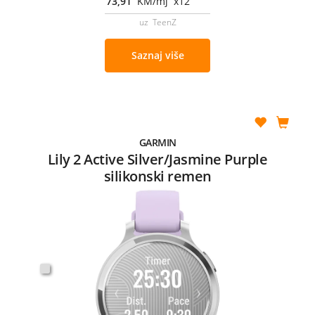
73,91
KM/mj x12
uz TeenZ
Saznaj više
GARMIN
Lily 2 Active Silver/Jasmine Purple
silikonski remen