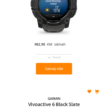
982,90
KM odmah
uz TeenZ
Saznaj više
GARMIN
Vivoactive 6 Black Slate