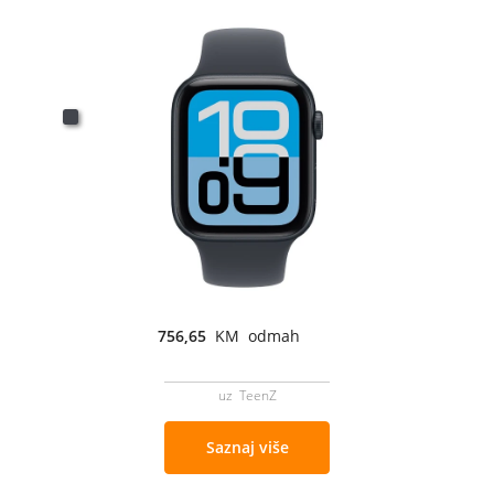
756,65
KM odmah
uz TeenZ
Saznaj više