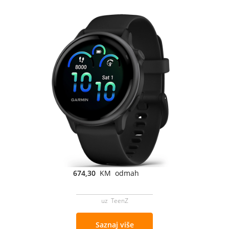
674,30
KM odmah
uz TeenZ
Saznaj više