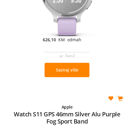
626,10
KM odmah
uz TeenZ
Saznaj više
Apple
Watch S11 GPS 46mm Silver Alu Purple
Fog Sport Band