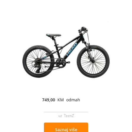
749,00
KM odmah
uz TeenZ
Saznaj više