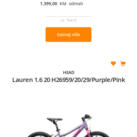
1.399,00
KM odmah
uz TeenZ
Saznaj više
HEAD
Lauren 1.6 20 H26959/20/29/Purple/Pink