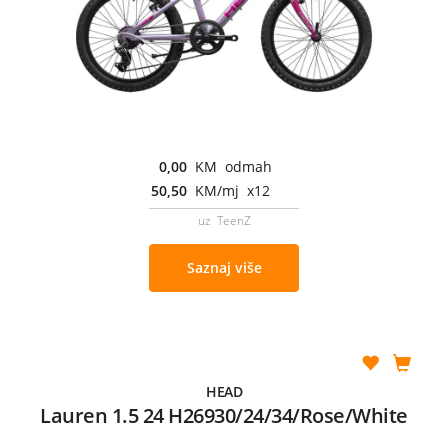
0,00
KM odmah
50,50
KM/mj x12
uz TeenZ
Saznaj više
HEAD
Lauren 1.5 24 H26930/24/34/Rose/White