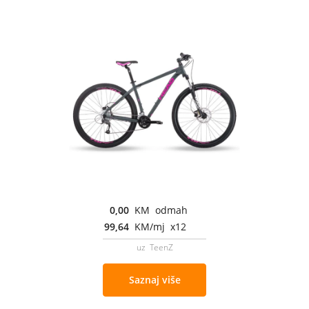
0,00
KM odmah
99,64
KM/mj x12
uz TeenZ
Saznaj više