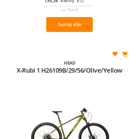
135,26
KM/mj x12
uz TeenZ
Saznaj više
HEAD
X-Rubi 1 H26109B/29/56/Olive/Yellow