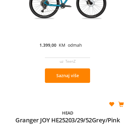
1.399,00
KM odmah
uz TeenZ
Saznaj više
HEAD
Granger JOY HE25203/29/52Grey/Pink