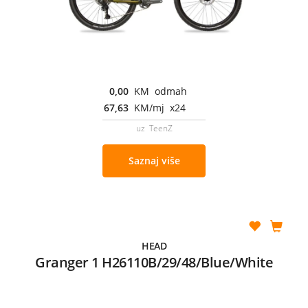
0,00
KM odmah
67,63
KM/mj x24
uz TeenZ
Saznaj više
HEAD
Granger 1 H26110B/29/48/Blue/White