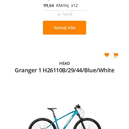
99,64
KM/mj x12
uz TeenZ
Saznaj više
HEAD
Granger 1 H26110B/29/44/Blue/White