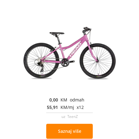
0,00
KM odmah
55,91
KM/mj x12
uz TeenZ
Saznaj više