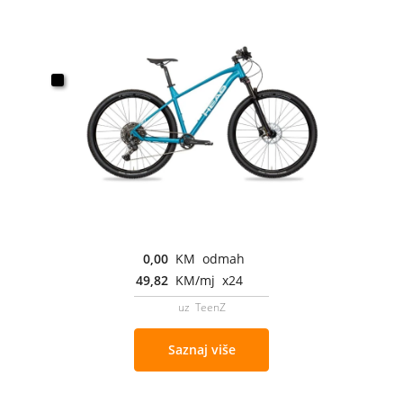
0,00
KM odmah
49,82
KM/mj x24
uz TeenZ
Saznaj više