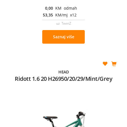
0,00
KM odmah
53,35
KM/mj x12
uz TeenZ
Saznaj više
HEAD
Ridott 1.6 20 H26950/20/29/Mint/Grey