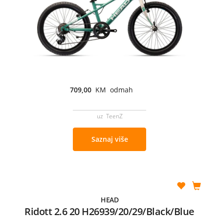
709,00
KM odmah
uz TeenZ
Saznaj više
HEAD
Ridott 2.6 20 H26939/20/29/Black/Blue