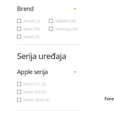
Brend
Amazfit
(3)
GARMIN
(28)
Apple
(16)
Samsung
(10)
Xiaomi
(3)
Serija uređaja
Apple serija
Watch S11
(6)
Watch SE3
(4)
For
Watch Ultra3
(6)