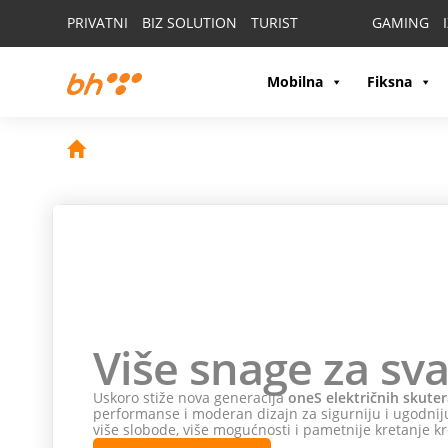
PRIVATNI
BIZ SOLUTION
TURIST
GAMING
Mobilna
Fiksna
Više snage za sva
Uskoro stiže nova generacija
oneS električnih skuter
performanse i moderan dizajn za sigurniju i ugodniju
više slobode, više mogućnosti i pametnije kretanje kr