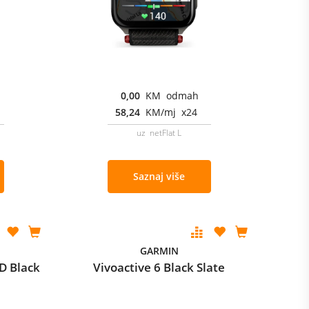
0,00
KM odmah
58,24
KM/mj x24
uz netFlat L
Saznaj više
GARMIN
D Black
Vivoactive 6 Black Slate