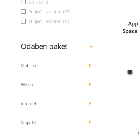
Bicikla
(18)
Punjači i adapteri
(15)
Punjači i adapteri
(12)
App
Space 
Odaberi paket
Mobilna
Fiksna
Internet
Moja TV