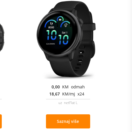
0,00
KM odmah
18,67
KM/mj x24
uz netFlat L
Saznaj više