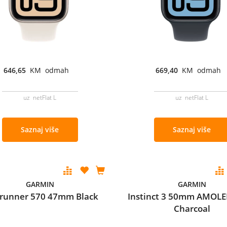
646,65
KM odmah
669,40
KM odmah
uz netFlat L
uz netFlat L
Saznaj više
Saznaj više
GARMIN
GARMIN
erunner 570 47mm Black
Instinct 3 50mm AMOLE
Charcoal