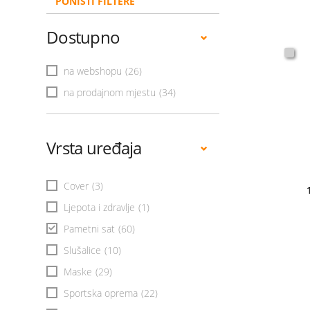
PONIŠTI FILTERE
Dostupno
na webshopu
(26)
na prodajnom mjestu
(34)
Vrsta uređaja
Cover
(3)
Ljepota i zdravlje
(1)
Pametni sat
(60)
Slušalice
(10)
Maske
(29)
Sportska oprema
(22)