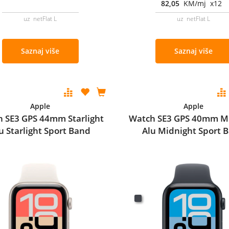
82,05
KM/mj x12
uz netFlat L
uz netFlat L
Saznaj više
Saznaj više
Apple
Apple
 SE3 GPS 44mm Starlight
Watch SE3 GPS 40mm M
u Starlight Sport Band
Alu Midnight Sport 