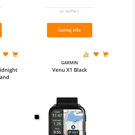
uz netFlat L
Saznaj više
GARMIN
idnight
Venu X1 Black
Band