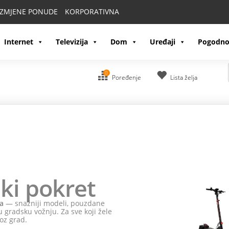
IZMJENE PONUDE
KORPORATIVNA
Internet
Televizija
Dom
Uređaji
Pogodno
0
Poređenje
Lista želja
ki pokret
a
— snažniji modeli, pouzdane
 gradsku vožnju. Za sve koji žele
oz grad.