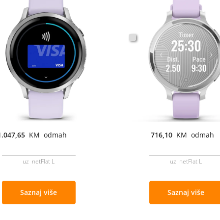
1.047,65
KM odmah
716,10
KM odmah
uz netFlat L
uz netFlat L
Saznaj više
Saznaj više