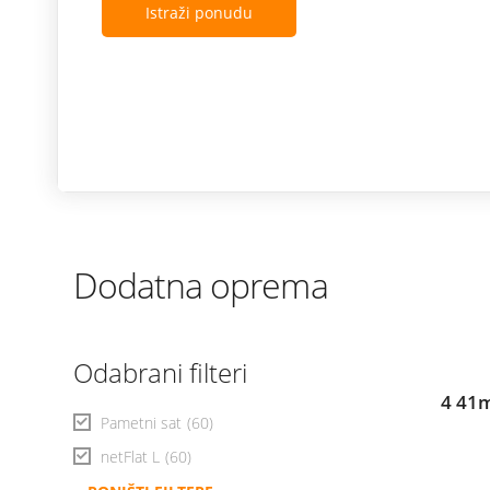
Istraži ponudu
Dodatna oprema
Odabrani filteri
4 41m
Pametni sat
(60)
netFlat L
(60)