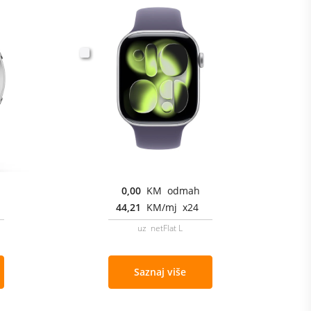
0,00
KM odmah
44,21
KM/mj x24
uz netFlat L
Saznaj više