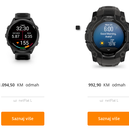
1.094,50
KM odmah
992,90
KM odmah
uz netFlat L
uz netFlat L
Saznaj više
Saznaj više