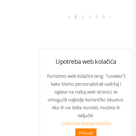
«
1
2
3
4
5
»
Program lojalnosti
Upotreba web kolačića
com
Bonus plus
sluga
Prijava za newsletter
Koristimo web kolačiće (eng. "cookies")
kako bismo personalizirali sadržaj i
oglase na našoj web stranici, te
elecom
omogućili najbolje korisničko iskustvo.
Ako ih ne želite koristiti, možete ih
isključiti.
Uslovi korištenja kolačića
Prihvati
👋 Zdravo, kako mogu pomoći?