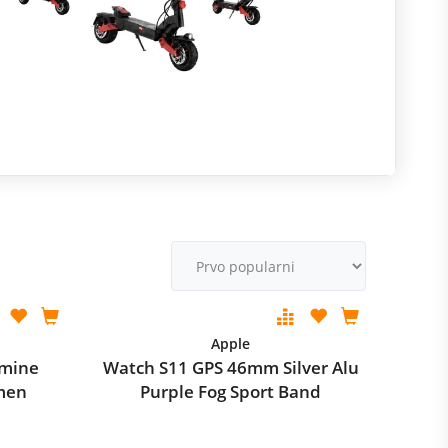
R
m
M
v
Apple
asmine
Watch S11 GPS 46mm Silver Alu
emen
Purple Fog Sport Band