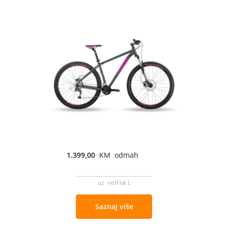
1.399,00
KM odmah
uz netFlat L
Saznaj više