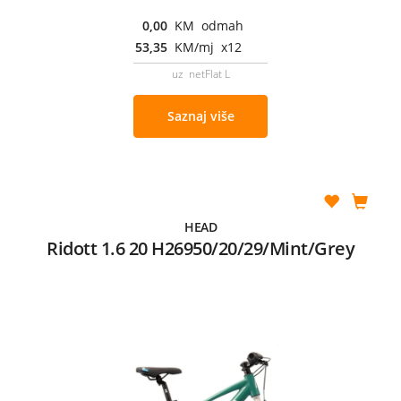
0,00
KM odmah
53,35
KM/mj x12
uz netFlat L
Saznaj više
HEAD
Ridott 1.6 20 H26950/20/29/Mint/Grey