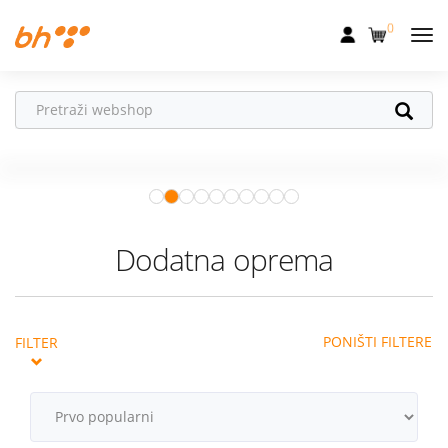
0
Mobilna
Fiksna
Vaš partner u
Internet
pokretu
Apple Watch
– vaš partner za
Televizija
zdraviji i aktivniji život.
Istraži ponudu
Dom
Dodatna oprema
Uređaji
Pogodnosti
PONIŠTI FILTERE
FILTER
Akcije
Podrška