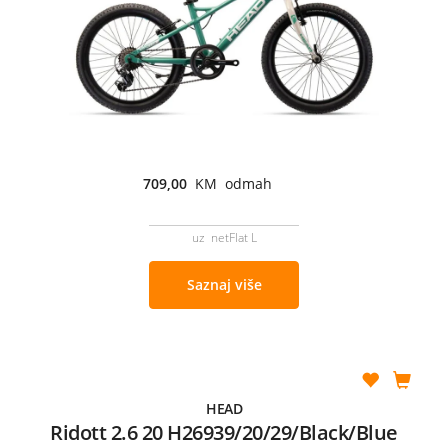
709,00
KM odmah
uz netFlat L
Saznaj više
HEAD
Ridott 2.6 20 H26939/20/29/Black/Blue