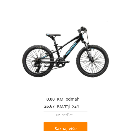
0,00
KM odmah
26,67
KM/mj x24
uz netFlat L
Saznaj više