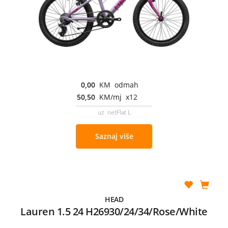
0,00
KM odmah
50,50
KM/mj x12
uz netFlat L
Saznaj više
HEAD
Lauren 1.5 24 H26930/24/34/Rose/White