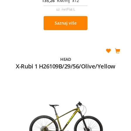
135,26
KM/mj x12
uz netFlat L
Saznaj više
HEAD
X-Rubi 1 H26109B/29/56/Olive/Yellow