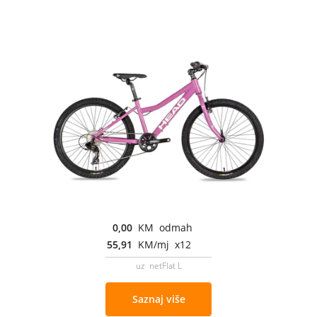
0,00
KM odmah
55,91
KM/mj x12
uz netFlat L
Saznaj više