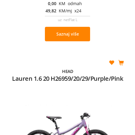
0,00
KM odmah
49,82
KM/mj x24
uz netFlat L
Saznaj više
HEAD
Lauren 1.6 20 H26959/20/29/Purple/Pink