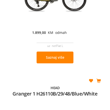
1.899,00
KM odmah
uz netFlat L
Saznaj više
HEAD
Granger 1 H26110B/29/48/Blue/White