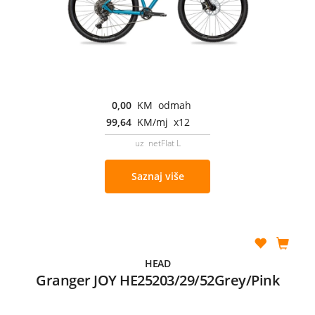
0,00
KM odmah
99,64
KM/mj x12
uz netFlat L
Saznaj više
HEAD
Granger JOY HE25203/29/52Grey/Pink