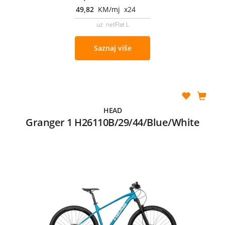
49,82
KM/mj x24
uz netFlat L
Saznaj više
HEAD
Granger 1 H26110B/29/44/Blue/White