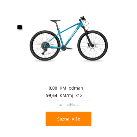
0,00
KM odmah
99,64
KM/mj x12
uz netFlat L
Saznaj više