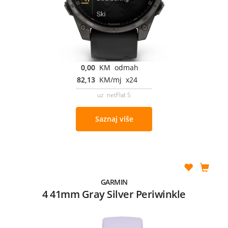
0,00
KM odmah
82,13
KM/mj x24
uz netFlat S
Saznaj više
GARMIN
4 41mm Gray Silver Periwinkle