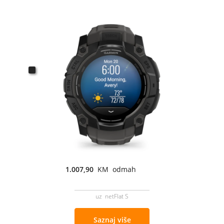
1.007,90
KM odmah
uz netFlat S
Saznaj više