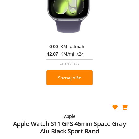
0,00
KM odmah
42,07
KM/mj x24
uz netFlat S
Saznaj više
Apple
Apple Watch S11 GPS 46mm Space Gray
Alu Black Sport Band