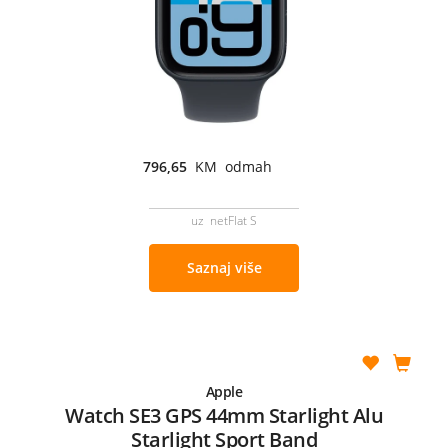
796,65
KM odmah
uz netFlat S
Saznaj više
Apple
Watch SE3 GPS 44mm Starlight Alu
Starlight Sport Band