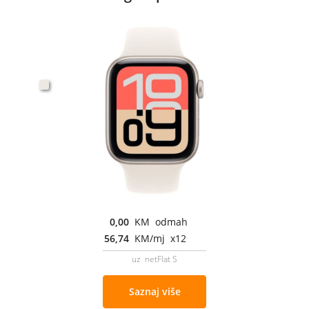
0,00
KM odmah
56,74
KM/mj x12
uz netFlat S
Saznaj više