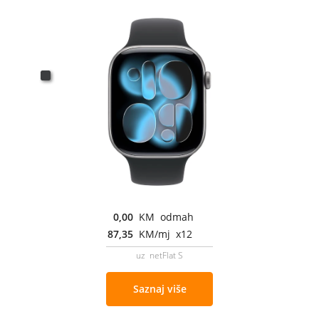
0,00
KM odmah
87,35
KM/mj x12
uz netFlat S
Saznaj više