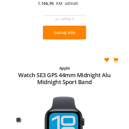
1.166,95
KM odmah
uz netFlat S
Saznaj više
Apple
Watch SE3 GPS 44mm Midnight Alu
Midnight Sport Band