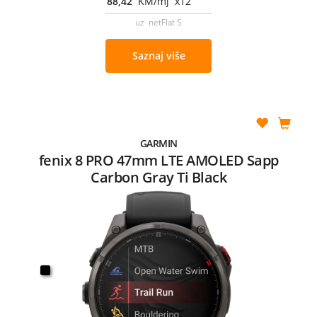
88,42
KM/mj x12
uz netFlat S
Saznaj više
GARMIN
fenix 8 PRO 47mm LTE AMOLED Sapp
Carbon Gray Ti Black