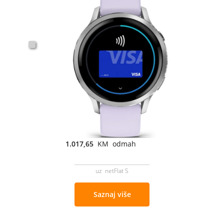
1.017,65
KM odmah
uz netFlat S
Saznaj više