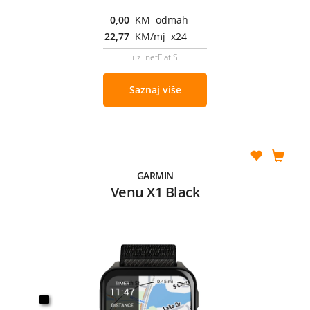
0,00
KM odmah
22,77
KM/mj x24
uz netFlat S
Saznaj više
GARMIN
Venu X1 Black