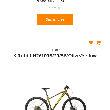
67,63
KM/mj x24
uz netFlat S
Saznaj više
HEAD
X-Rubi 1 H26109B/29/56/Olive/Yellow