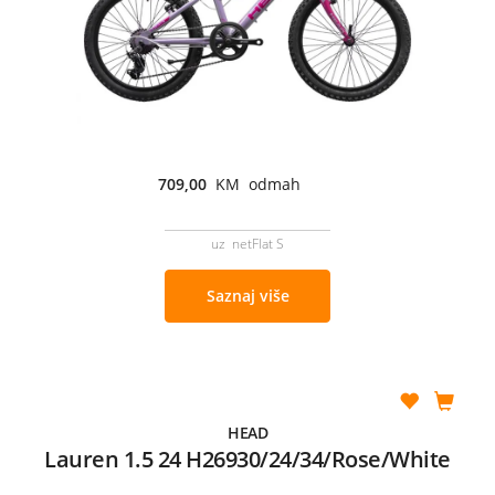
709,00
KM odmah
uz netFlat S
Saznaj više
HEAD
Lauren 1.5 24 H26930/24/34/Rose/White