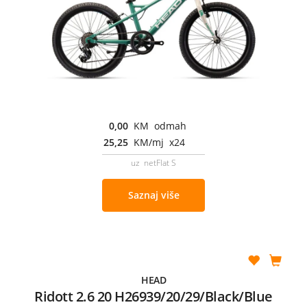
0,00
KM odmah
25,25
KM/mj x24
uz netFlat S
Saznaj više
HEAD
Ridott 2.6 20 H26939/20/29/Black/Blue