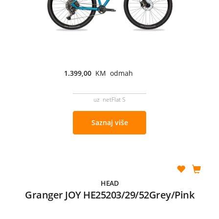
1.399,00
KM odmah
uz netFlat S
Saznaj više
HEAD
Granger JOY HE25203/29/52Grey/Pink