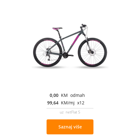
0,00
KM odmah
99,64
KM/mj x12
uz netFlat S
Saznaj više