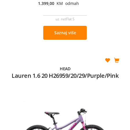
1.399,00
KM odmah
uz netFlat S
Saznaj više
HEAD
Lauren 1.6 20 H26959/20/29/Purple/Pink