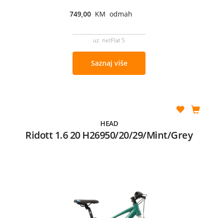
749,00
KM odmah
uz netFlat S
Saznaj više
HEAD
Ridott 1.6 20 H26950/20/29/Mint/Grey