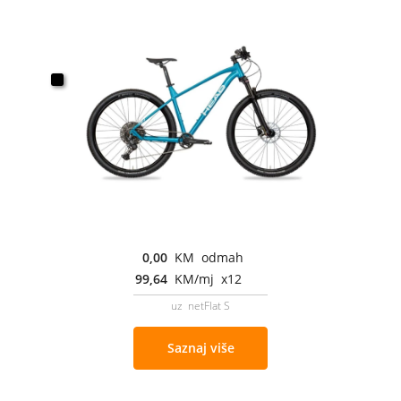
0,00
KM odmah
99,64
KM/mj x12
uz netFlat S
Saznaj više