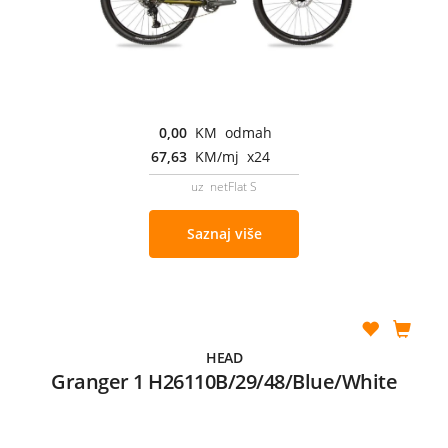
0,00
KM odmah
67,63
KM/mj x24
uz netFlat S
Saznaj više
HEAD
Granger 1 H26110B/29/48/Blue/White