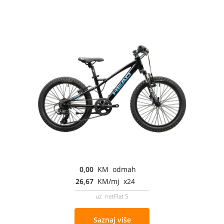
0,00
KM odmah
26,67
KM/mj x24
uz netFlat S
Saznaj više