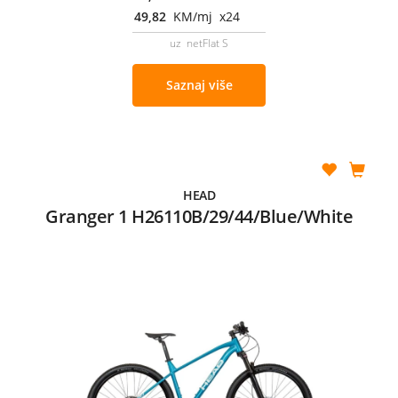
49,82
KM/mj x24
uz netFlat S
Saznaj više
HEAD
Granger 1 H26110B/29/44/Blue/White