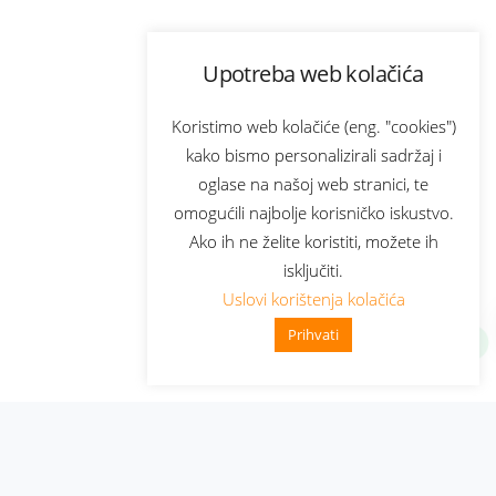
Upotreba web kolačića
Koristimo web kolačiće (eng. "cookies")
kako bismo personalizirali sadržaj i
oglase na našoj web stranici, te
omogućili najbolje korisničko iskustvo.
Ako ih ne želite koristiti, možete ih
isključiti.
Uslovi korištenja kolačića
Prihvati