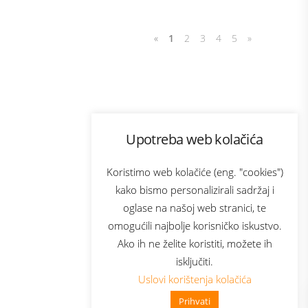
«
1
2
3
4
5
»
Program lojalnosti
Upotreba web kolačića
com
Bonus plus
sluga
Prijava za newsletter
Koristimo web kolačiće (eng. "cookies")
kako bismo personalizirali sadržaj i
oglase na našoj web stranici, te
elecom
omogućili najbolje korisničko iskustvo.
Ako ih ne želite koristiti, možete ih
isključiti.
Uslovi korištenja kolačića
Prihvati
👋 Zdravo, kako mogu pomoći?