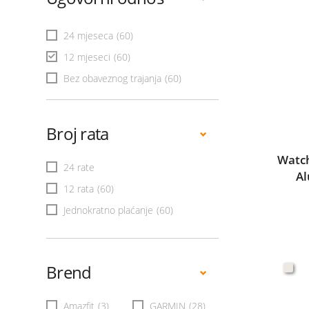
24 mjeseca
(60)
12 mjeseci
(60)
Bez obaveznog trajanja
(60)
Broj rata
Watch
24 rate
Al
12 rata
(60)
Jednokratno plaćanje
(60)
Brend
Amazfit
(3)
GARMIN
(28)