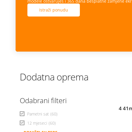
modele ostvaruješ i 365 dana besplatne zamjene ekr
Istraži ponudu
Dodatna oprema
Odabrani filteri
4 41m
Pametni sat
(60)
12 mjeseci
(60)