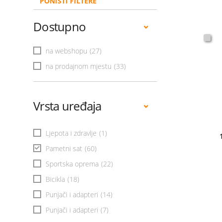
PONIŠTI FILTERE
Dostupno
na webshopu
(27)
na prodajnom mjestu
(33)
Vrsta uređaja
Ljepota i zdravlje
(1)
Pametni sat
(60)
Sportska oprema
(22)
Bicikla
(18)
Punjači i adapteri
(14)
Punjači i adapteri
(7)