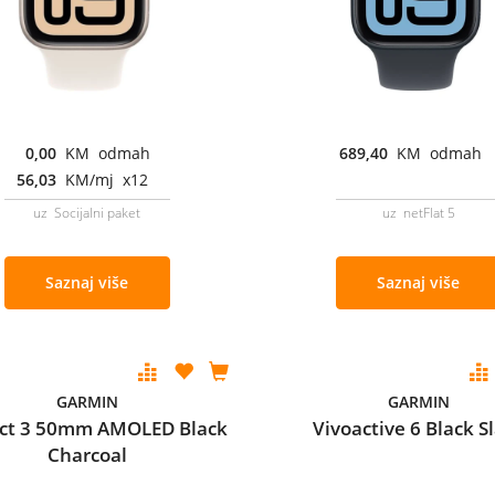
0,00
KM odmah
689,40
KM odmah
56,03
KM/mj x12
uz Socijalni paket
uz netFlat 5
Saznaj više
Saznaj više
GARMIN
GARMIN
nct 3 50mm AMOLED Black
Vivoactive 6 Black S
Charcoal