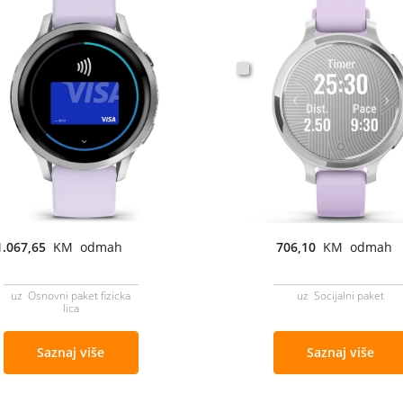
1.067,65
KM odmah
706,10
KM odmah
uz Osnovni paket fizicka
uz Socijalni paket
lica
Saznaj više
Saznaj više