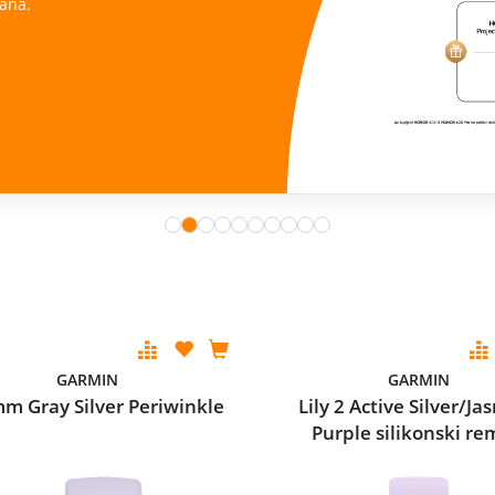
ana.
GARMIN
GARMIN
m Gray Silver Periwinkle
Lily 2 Active Silver/J
Purple silikonski r