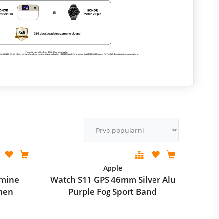
M
v
Apple
asmine
Watch S11 GPS 46mm Silver Alu
emen
Purple Fog Sport Band