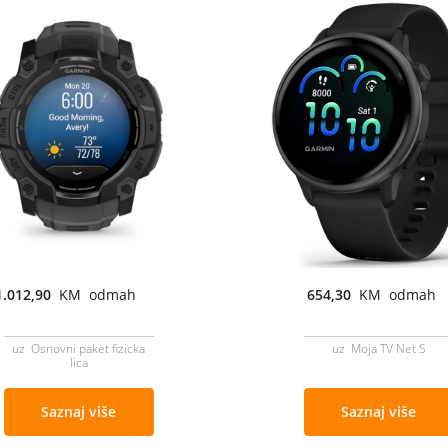
1.012,90
KM odmah
654,30
KM odmah
uz Osnovni paket fizicka
uz Moja TV Net S
lica
Saznaj više
Saznaj više