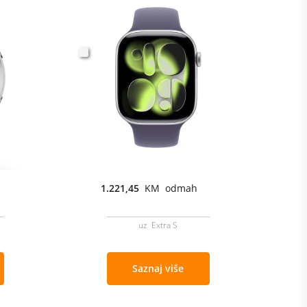
1.221,45
KM odmah
uz Extra S
Saznaj više