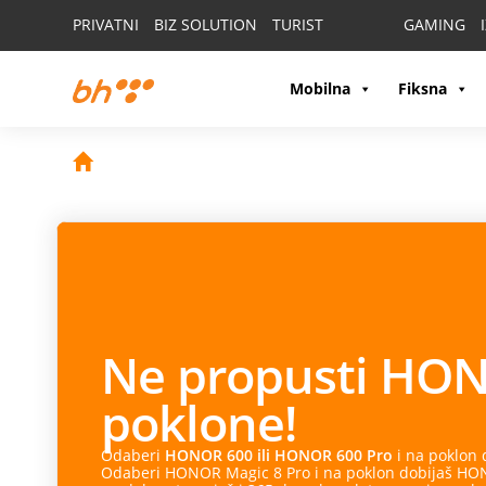
PRIVATNI
BIZ SOLUTION
TURIST
GAMING
Mobilna
Fiksna
Ne propusti
HON
poklone!
Odaberi
HONOR 600 ili HONOR 600 Pro
i na poklon
Odaberi HONOR Magic 8 Pro i na poklon dobijaš HONO