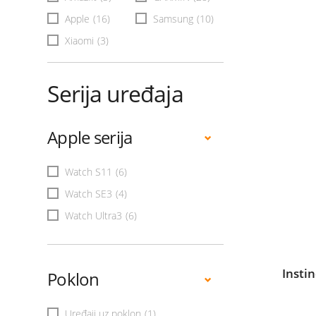
Apple
(16)
Samsung
(10)
Xiaomi
(3)
Serija uređaja
Apple serija
Watch S11
(6)
Watch SE3
(4)
Watch Ultra3
(6)
Insti
Poklon
Uređaji uz poklon
(1)