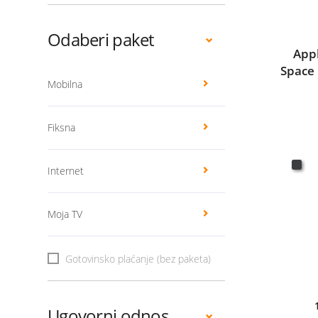
Odaberi paket
App
Space 
Mobilna
Fiksna
Internet
Moja TV
Gotovinsko plaćanje (bez paketa)
Ugovorni odnos