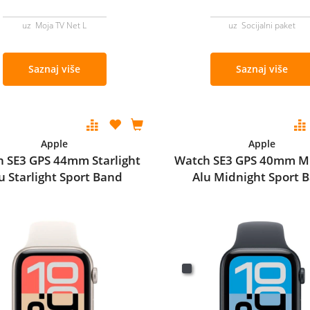
uz Moja TV Net L
uz Socijalni paket
Saznaj više
Saznaj više
Apple
Apple
 SE3 GPS 44mm Starlight
Watch SE3 GPS 40mm M
u Starlight Sport Band
Alu Midnight Sport 