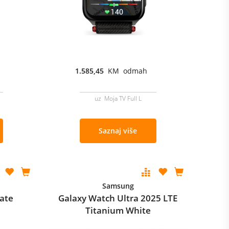
1.585,45
KM odmah
uz Moja TV Full L
Saznaj više
Samsung
late
Galaxy Watch Ultra 2025 LTE
Titanium White