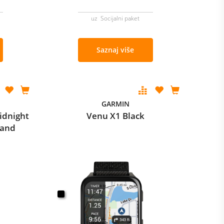
uz Socijalni paket
Saznaj više
GARMIN
idnight
Venu X1 Black
Band