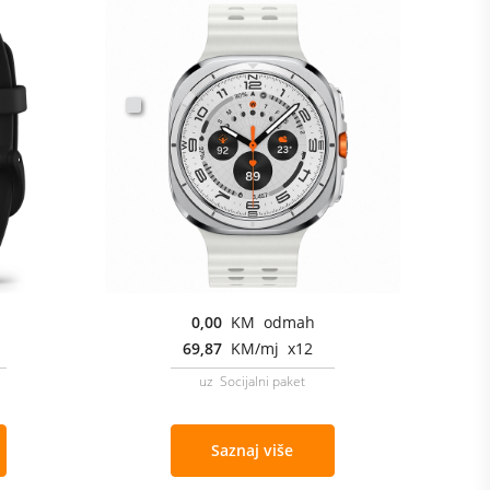
0,00
KM odmah
69,87
KM/mj x12
uz Socijalni paket
Saznaj više