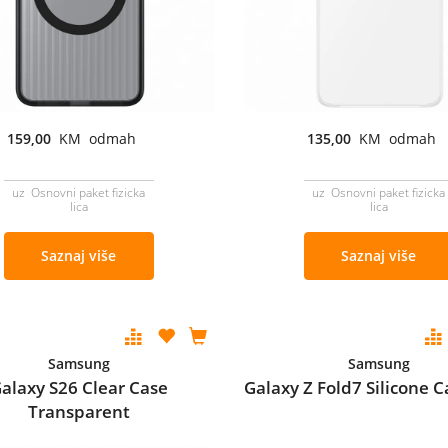
159,00
KM odmah
135,00
KM odmah
uz Osnovni paket fizicka
uz Osnovni paket fizicka
lica
lica
Saznaj više
Saznaj više
Samsung
Samsung
alaxy S26 Clear Case
Galaxy Z Fold7 Silicone 
Transparent