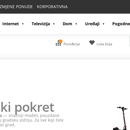
IZMJENE PONUDE
KORPORATIVNA
Internet
Televizija
Dom
Uređaji
Pogodno
0
Poređenje
Lista želja
ki pokret
a
— snažniji modeli, pouzdane
 gradsku vožnju. Za sve koji žele
oz grad.