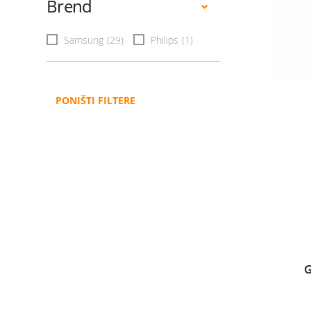
Brend
Samsung
(29)
Philips
(1)
PONIŠTI FILTERE
G