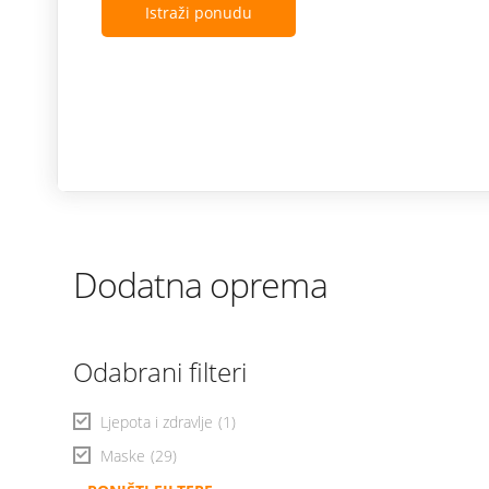
Istraži ponudu
Dodatna oprema
Odabrani filteri
Ljepota i zdravlje
(1)
Maske
(29)