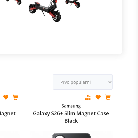
R
m
M
v
Samsung
Magnet
Galaxy S26+ Slim Magnet Case
Black