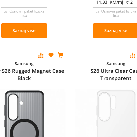
11,33
KM/mj x12
uz Osnovni paket fizicka
uz Osnovni paket fizicka
lica
lica
Saznaj više
Saznaj više
Samsung
Samsung
y S26 Rugged Magnet Case
S26 Ultra Clear Ca
Black
Transparent