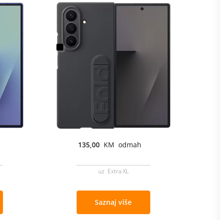
135,00
KM odmah
uz Extra XL
Saznaj više