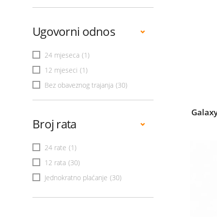
Ugovorni odnos
24 mjeseca
(1)
12 mjeseci
(1)
Bez obaveznog trajanja
(30)
Galax
Broj rata
24 rate
(1)
12 rata
(30)
Jednokratno plaćanje
(30)