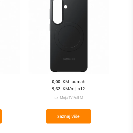
0,00
KM odmah
9,62
KM/mj x12
uz Moja TV Full M
Saznaj više