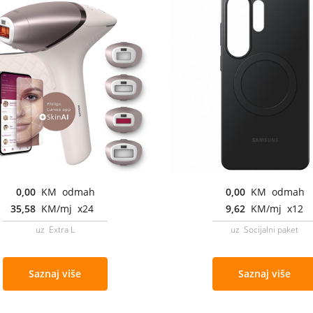
0,00
KM odmah
0,00
KM odmah
35,58
KM/mj x24
9,62
KM/mj x12
uz Extra L
uz Socijalni paket
Saznaj više
Saznaj više