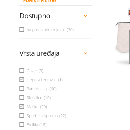
PONIŠTI FILTERE
Dostupno
na prodajnom mjestu
(30)
Vrsta uređaja
Cover
(3)
Ljepota i zdravlje
(1)
Pametni sat
(60)
Slušalice
(10)
Maske
(29)
Sportska oprema
(22)
Bicikla
(18)