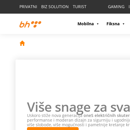
PRIVATNI
BIZ SOLUTION
TURIST
GAMING
Mobilna
Fiksna
Više snage za sva
Uskoro stiže nova generacija
oneS električnih skuter
performanse i moderan dizajn za sigurniju i ugodniju
više slobode, više mogućnosti i pametnije kretanje kr