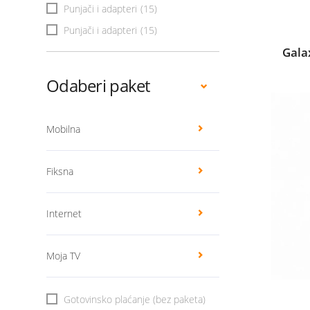
Punjači i adapteri
(15)
Punjači i adapteri
(15)
Gala
Odaberi paket
Mobilna
Fiksna
Internet
Moja TV
Gotovinsko plaćanje (bez paketa)