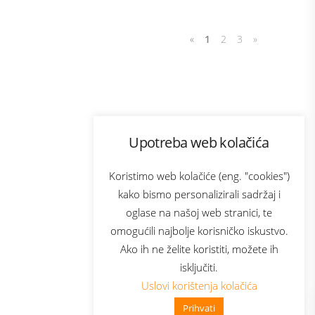
«
1
2
3
»
Program lojalnosti
Upotreba web kolačića
com
Bonus plus
sluga
Prijava za newsletter
Koristimo web kolačiće (eng. "cookies")
kako bismo personalizirali sadržaj i
oglase na našoj web stranici, te
elecom
omogućili najbolje korisničko iskustvo.
Ako ih ne želite koristiti, možete ih
isključiti.
Uslovi korištenja kolačića
Prihvati
👋 Zdravo, kako mogu pomoći?