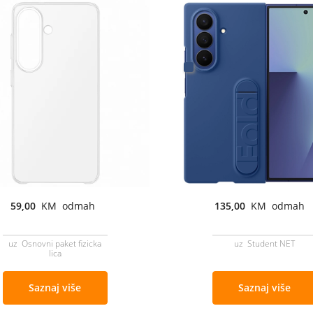
59,00
KM odmah
135,00
KM odmah
uz Osnovni paket fizicka
uz Student NET
lica
Saznaj više
Saznaj više