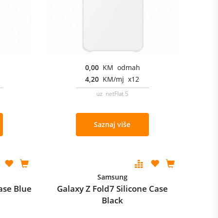
0,00
KM odmah
4,20
KM/mj x12
uz netFlat 5
Saznaj više
Samsung
Case Blue
Galaxy Z Fold7 Silicone Case
Black