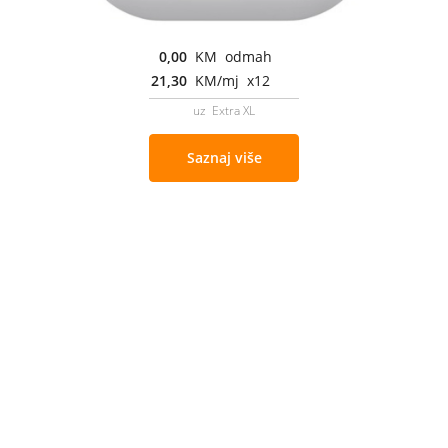
0,00
KM odmah
21,30
KM/mj x12
uz Extra XL
Saznaj više