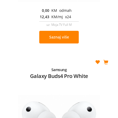
0,00
KM odmah
12,43
KM/mj x24
uz Moja TV Full M
Saznaj više
Samsung
Galaxy Buds4 Pro White