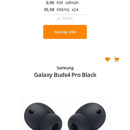
0,00
KM odmah
35,58
KM/mj x24
uz Extra L
Saznaj više
Samsung
Galaxy Buds4 Pro Black