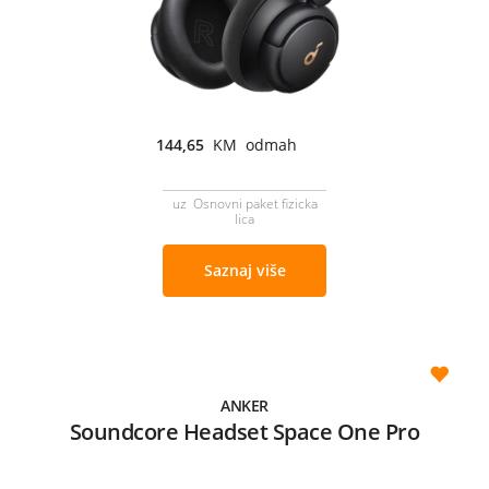
144,65
KM odmah
uz Osnovni paket fizicka
lica
Saznaj više
ANKER
Soundcore Headset Space One Pro