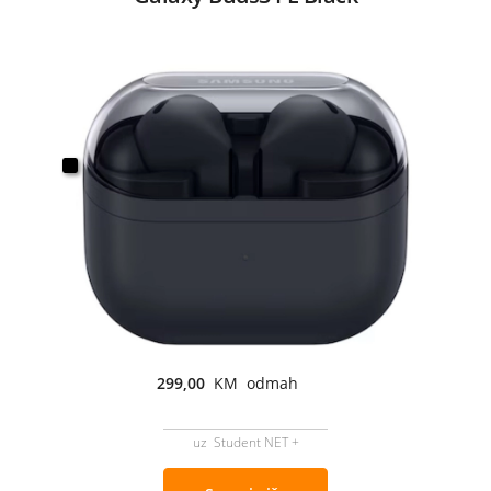
299,00
KM odmah
uz Student NET +