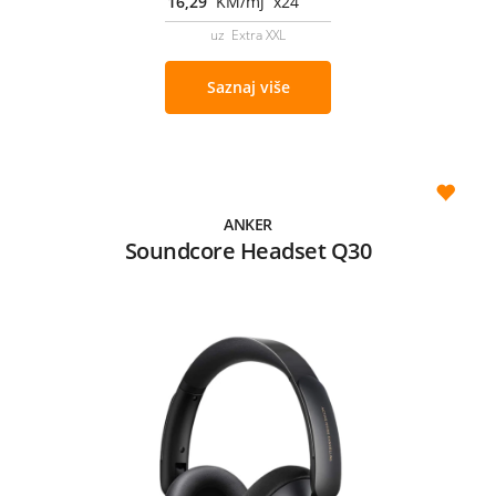
16,29
KM/mj x24
uz Extra XXL
Saznaj više
ANKER
Soundcore Headset Q30