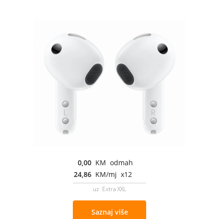
0,00
KM odmah
24,86
KM/mj x12
uz Extra XXL
Saznaj više