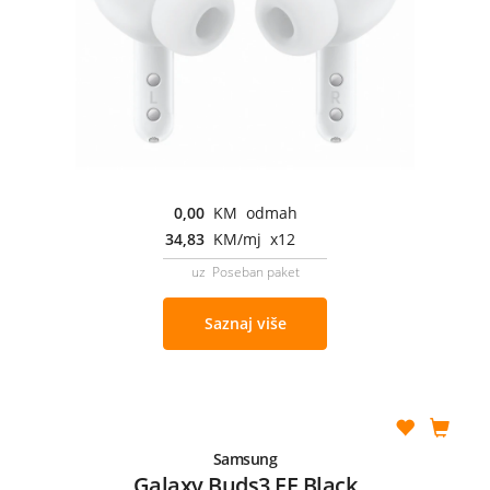
0,00
KM odmah
34,83
KM/mj x12
uz Poseban paket
Saznaj više
Samsung
Galaxy Buds3 FE Black