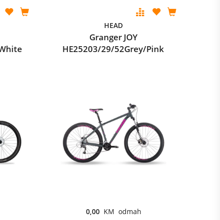
HEAD
Granger JOY
White
HE25203/29/52Grey/Pink
0,00
KM odmah