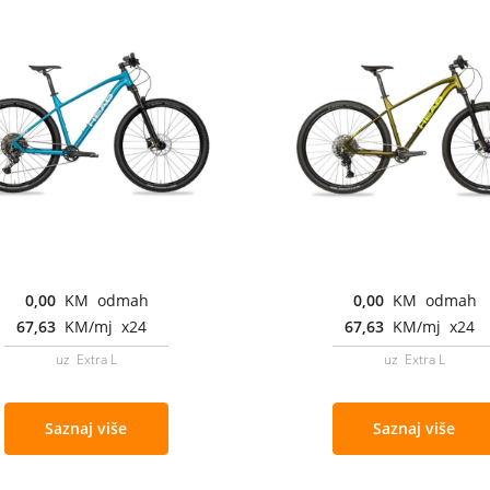
0,00
KM odmah
0,00
KM odmah
67,63
KM/mj x24
67,63
KM/mj x24
uz Extra L
uz Extra L
Saznaj više
Saznaj više