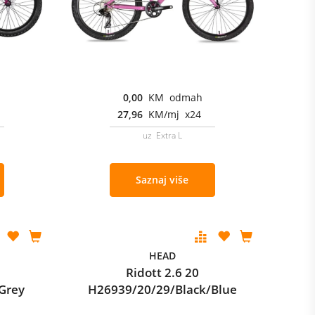
0,00
KM odmah
27,96
KM/mj x24
uz Extra L
Saznaj više
HEAD
Ridott 2.6 20
Grey
H26939/20/29/Black/Blue