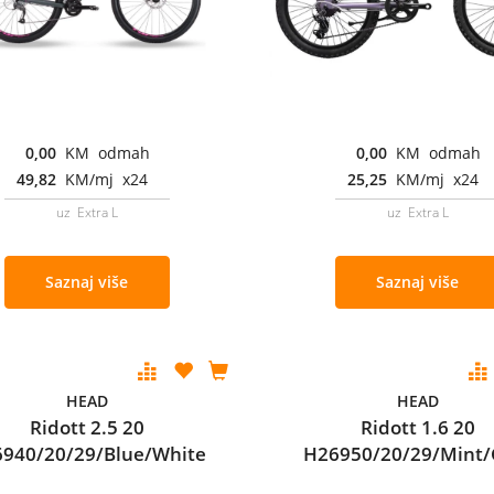
0,00
KM odmah
0,00
KM odmah
49,82
KM/mj x24
25,25
KM/mj x24
uz Extra L
uz Extra L
Saznaj više
Saznaj više
HEAD
HEAD
Ridott 2.5 20
Ridott 1.6 20
940/20/29/Blue/White
H26950/20/29/Mint/