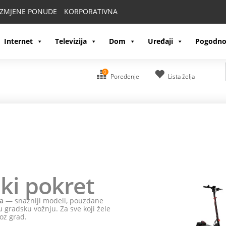
IZMJENE PONUDE
KORPORATIVNA
Internet
Televizija
Dom
Uređaji
Pogodno
0
Poređenje
Lista želja
ki pokret
a
— snažniji modeli, pouzdane
 gradsku vožnju. Za sve koji žele
oz grad.