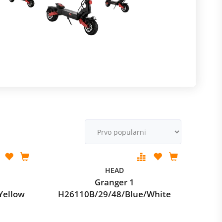
R
m
M
v
HEAD
Granger 1
Yellow
H26110B/29/48/Blue/White