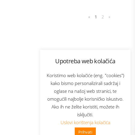
«
1
2
»
Program lojalnosti
Upotreba web kolačića
com
Bonus plus
sluga
Prijava za newsletter
Koristimo web kolačiće (eng. "cookies")
kako bismo personalizirali sadržaj i
oglase na našoj web stranici, te
elecom
omogućili najbolje korisničko iskustvo.
Ako ih ne želite koristiti, možete ih
isključiti.
Uslovi korištenja kolačića
Prihvati
👋 Zdravo, kako mogu pomoći?