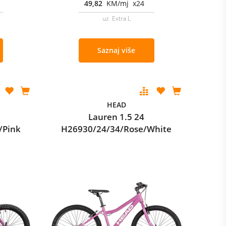
49,82
KM/mj x24
uz Extra L
Saznaj više
HEAD
Lauren 1.5 24
/Pink
H26930/24/34/Rose/White