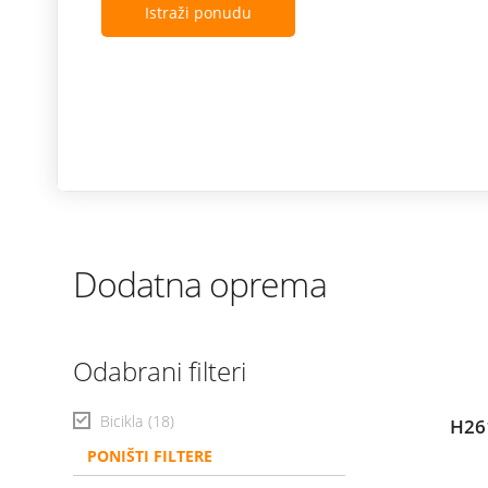
Istraži ponudu
Dodatna oprema
Odabrani filteri
Bicikla
(18)
H26
PONIŠTI FILTERE