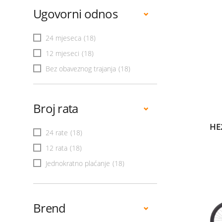
Ugovorni odnos
24 mjeseca
(18)
12 mjeseci
(18)
Bez obaveznog trajanja
(18)
Broj rata
HE
24 rate
(18)
12 rata
(18)
Jednokratno plaćanje
(18)
Brend