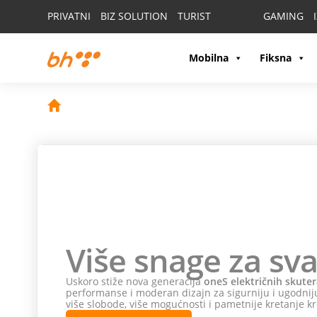
PRIVATNI
BIZ SOLUTION
TURIST
GAMING
Mobilna
Fiksna
Više snage za sva
Uskoro stiže nova generacija
oneS električnih skuter
performanse i moderan dizajn za sigurniju i ugodniju
više slobode, više mogućnosti i pametnije kretanje kr