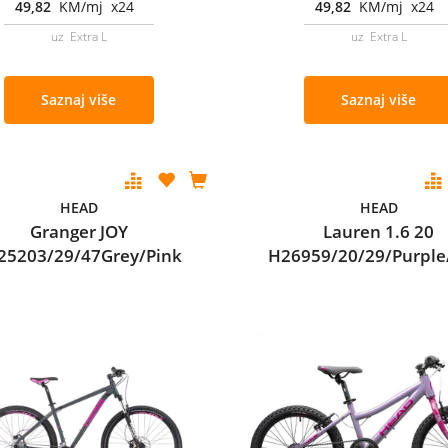
49,82
KM/mj x24
49,82
KM/mj x24
uz Extra L
uz Extra L
Saznaj više
Saznaj više
HEAD
HEAD
Granger JOY
Lauren 1.6 20
25203/29/47Grey/Pink
H26959/20/29/Purple