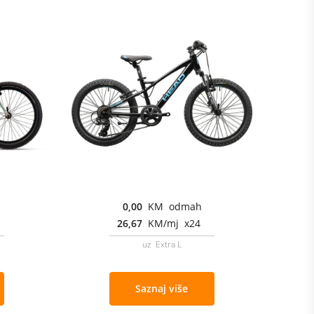
0,00
KM odmah
26,67
KM/mj x24
uz Extra L
Saznaj više