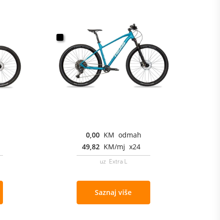
0,00
KM odmah
49,82
KM/mj x24
uz Extra L
Saznaj više