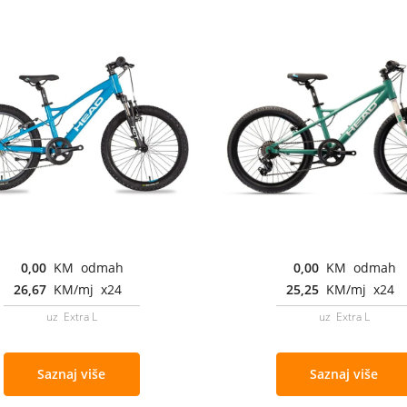
0,00
KM odmah
0,00
KM odmah
26,67
KM/mj x24
25,25
KM/mj x24
uz Extra L
uz Extra L
Saznaj više
Saznaj više