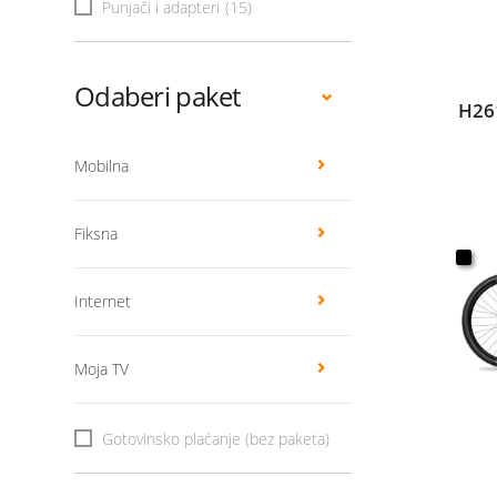
Punjači i adapteri
(15)
Odaberi paket
H26
Mobilna
Fiksna
Internet
Moja TV
Gotovinsko plaćanje (bez paketa)