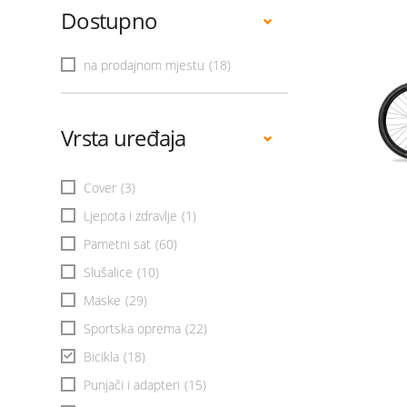
Dostupno
na prodajnom mjestu
(18)
Vrsta uređaja
Cover
(3)
Ljepota i zdravlje
(1)
Pametni sat
(60)
Slušalice
(10)
Maske
(29)
Sportska oprema
(22)
Bicikla
(18)
Punjači i adapteri
(15)