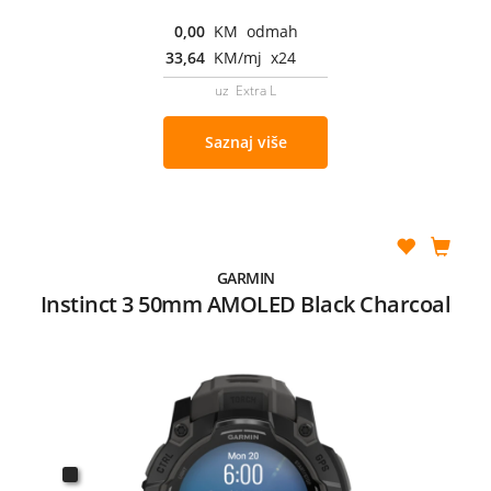
0,00
KM odmah
33,64
KM/mj x24
uz Extra L
Saznaj više
GARMIN
Instinct 3 50mm AMOLED Black Charcoal