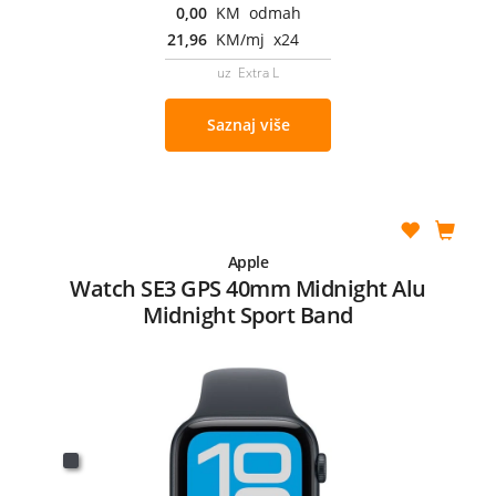
0,00
KM odmah
21,96
KM/mj x24
uz Extra L
Saznaj više
Apple
Watch SE3 GPS 40mm Midnight Alu
Midnight Sport Band