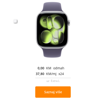
0,00
KM odmah
37,80
KM/mj x24
uz Extra L
Saznaj više