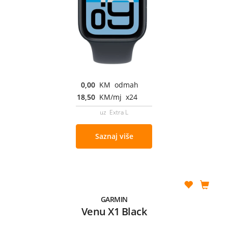
0,00
KM odmah
18,50
KM/mj x24
uz Extra L
Saznaj više
GARMIN
Venu X1 Black