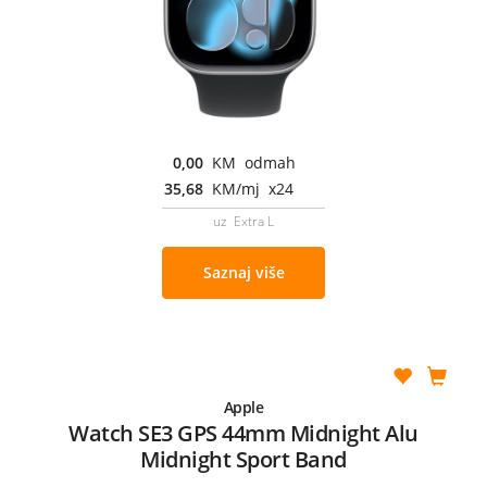
0,00
KM odmah
35,68
KM/mj x24
uz Extra L
Saznaj više
Apple
Watch SE3 GPS 44mm Midnight Alu
Midnight Sport Band