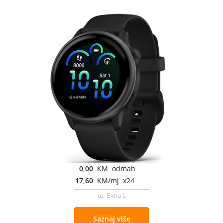
0,00
KM odmah
17,60
KM/mj x24
uz Extra L
Saznaj više