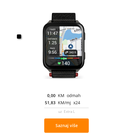
0,00
KM odmah
51,83
KM/mj x24
uz Extra L
Saznaj više