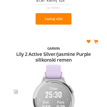
31,97
KM/mj x24
uz Extra L
Saznaj više
GARMIN
Lily 2 Active Silver/Jasmine Purple
silikonski remen