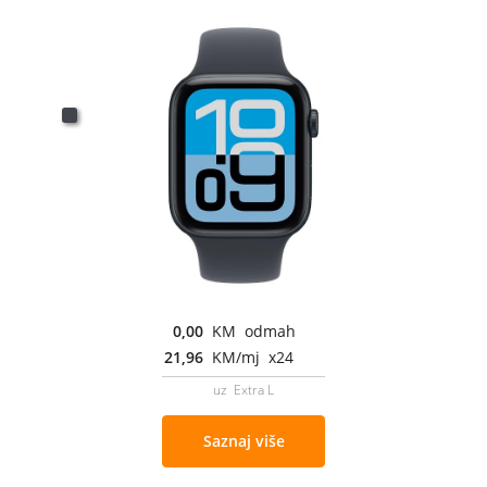
0,00
KM odmah
21,96
KM/mj x24
uz Extra L
Saznaj više