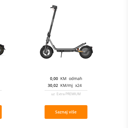
0,00
KM odmah
30,02
KM/mj x24
uz Extra PREMIUM
Saznaj više