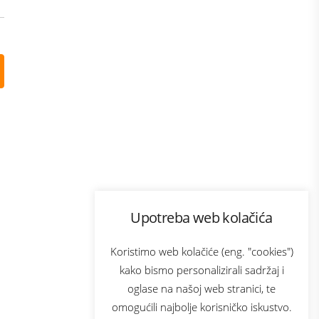
Program lojalnosti
Upotreba web kolačića
com
Bonus plus
sluga
Prijava za newsletter
Koristimo web kolačiće (eng. "cookies")
kako bismo personalizirali sadržaj i
oglase na našoj web stranici, te
elecom
omogućili najbolje korisničko iskustvo.