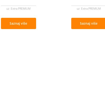
uz Extra PREMIUM
uz Extra PREMIUM
Saznaj više
Saznaj više
Cjenovnik i uslovi
Aplikacije
Izmjene ponude
Moj BH Tele
Uslovi akcija
Dostupnost u
Cjenovnik usluga
Moja webTV
Opšti uslovi za pružanje usluga
Aukcije BH T
a najbolje
Politika zaštite ličnih podataka