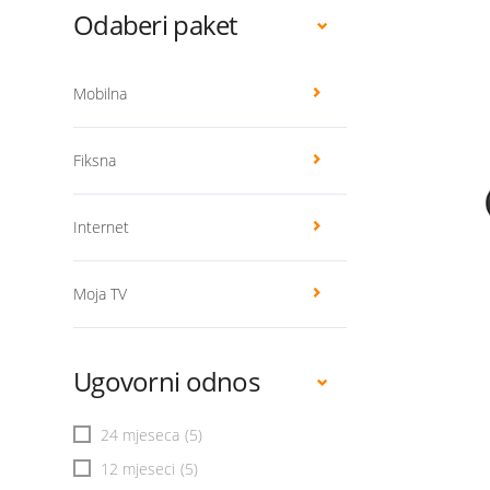
Odaberi paket
Mobilna
Fiksna
Internet
Moja TV
Ugovorni odnos
24 mjeseca
(5)
12 mjeseci
(5)