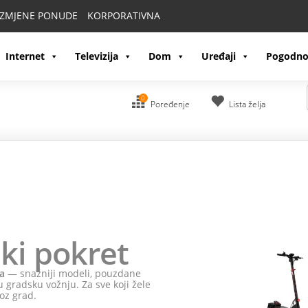
IZMJENE PONUDE
KORPORATIVNA
Internet
Televizija
Dom
Uređaji
Pogodno
0
Poređenje
Lista želja
ki pokret
a
— snažniji modeli, pouzdane
 gradsku vožnju. Za sve koji žele
oz grad.