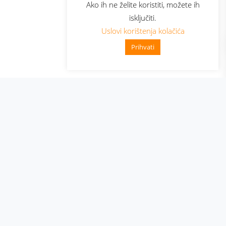
Ako ih ne želite koristiti, možete ih
isključiti.
Uslovi korištenja kolačića
Prihvati
👋 Zdravo, kako mogu pomoći?