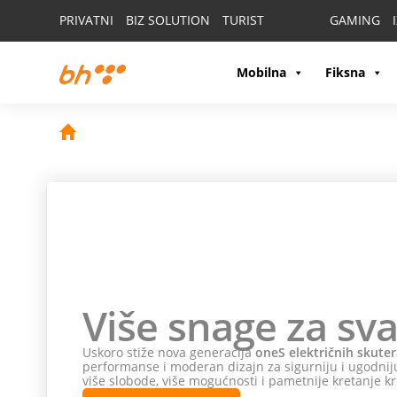
PRIVATNI
BIZ SOLUTION
TURIST
GAMING
Mobilna
Fiksna
Više snage za sva
Uskoro stiže nova generacija
oneS električnih skuter
performanse i moderan dizajn za sigurniju i ugodniju
više slobode, više mogućnosti i pametnije kretanje kr