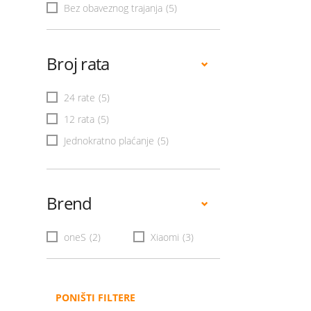
Bez obaveznog trajanja
(5)
Broj rata
24 rate
(5)
12 rata
(5)
Jednokratno plaćanje
(5)
Brend
oneS
(2)
Xiaomi
(3)
PONIŠTI FILTERE