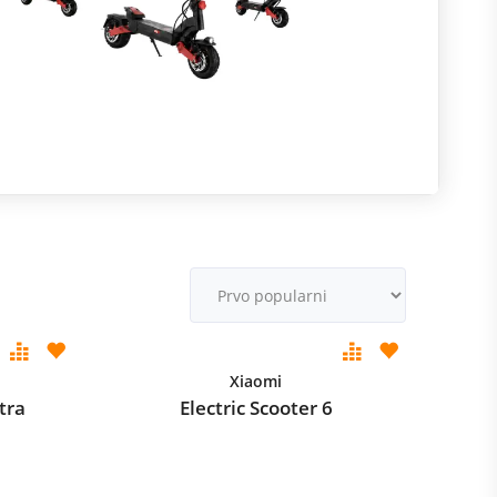
R
m
M
v
Xiaomi
tra
Electric Scooter 6