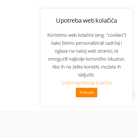
Upotreba web kolačića
Koristimo web kolačiće (eng. "cookies")
kako bismo personalizirali sadržaj i
oglase na našoj web stranici, te
omogućili najbolje korisničko iskustvo.
Ako ih ne želite koristiti, možete ih
isključiti.
Uslovi korištenja kolačića
Prihvati