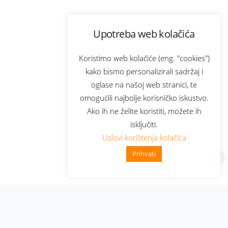
Upotreba web kolačića
Koristimo web kolačiće (eng. "cookies")
kako bismo personalizirali sadržaj i
oglase na našoj web stranici, te
omogućili najbolje korisničko iskustvo.
Ako ih ne želite koristiti, možete ih
isključiti.
Uslovi korištenja kolačića
Prihvati