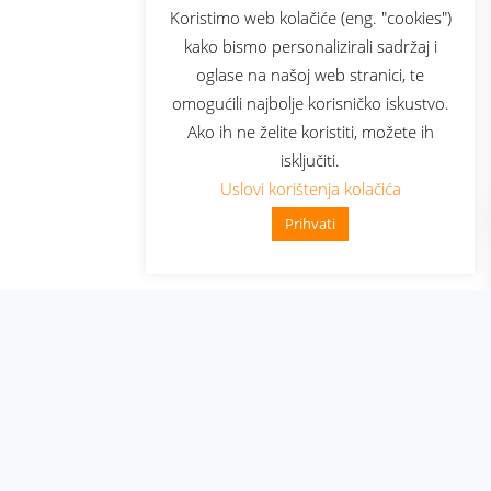
sluga
Prijava za newsletter
Koristimo web kolačiće (eng. "cookies")
kako bismo personalizirali sadržaj i
oglase na našoj web stranici, te
elecom
omogućili najbolje korisničko iskustvo.
Ako ih ne želite koristiti, možete ih
isključiti.
Uslovi korištenja kolačića
Prihvati
👋 Zdravo, kako mogu pomoći