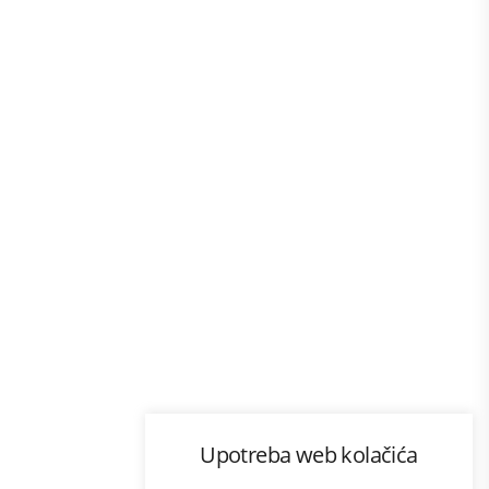
Program lojalnosti
Upotreba web kolačića
com
Bonus plus