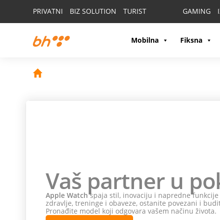
PRIVATNI
BIZ SOLUTION
TURIST
GAMING
Mobilna
Fiksna
Vaš partner u po
Apple Watch
spaja stil, inovaciju i napredne funkcij
zdravlje, treninge i obaveze, ostanite povezani i budi
Pronađite model koji odgovara vašem načinu života.