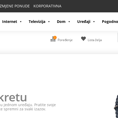
IZMJENE PONUDE
KORPORATIVNA
Internet
Televizija
Dom
Uređaji
Pogodno
0
Poređenje
Lista želja
kretu
e u jednom uređaju. Pratite svoje
te spremni za svaki izazov.