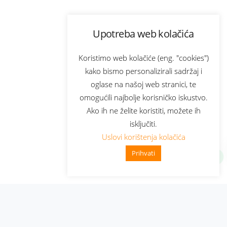
Upotreba web kolačića
Koristimo web kolačiće (eng. "cookies")
kako bismo personalizirali sadržaj i
oglase na našoj web stranici, te
omogućili najbolje korisničko iskustvo.
Ako ih ne želite koristiti, možete ih
isključiti.
Uslovi korištenja kolačića
Prihvati