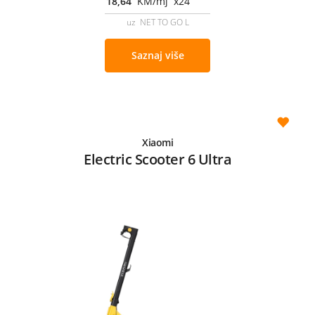
18,64
KM/mj x24
uz NET TO GO L
Saznaj više
Xiaomi
Electric Scooter 6 Ultra