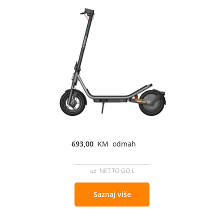
693,00
KM odmah
uz NET TO GO L
Saznaj više