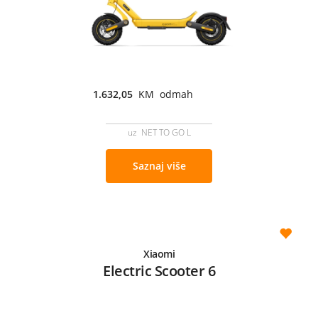
1.632,05
KM odmah
uz NET TO GO L
Saznaj više
Xiaomi
Electric Scooter 6