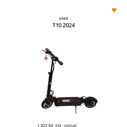
oneS
T10 2024
1.327,50
KM odmah