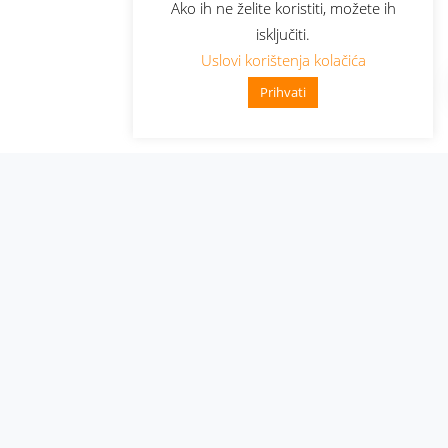
Ako ih ne želite koristiti, možete ih
isključiti.
Uslovi korištenja kolačića
Prihvati
Administracija
Nabavke i pozivi