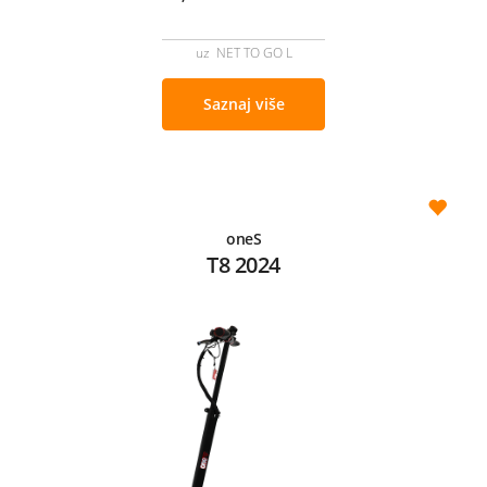
uz NET TO GO L
Saznaj više
oneS
T8 2024