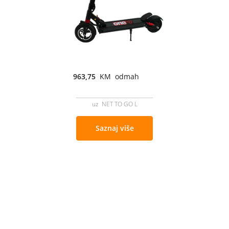
963,75
KM odmah
uz NET TO GO L
Saznaj više