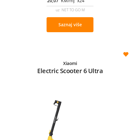
20,07
KM/mj x24
uz NET TO GO M
Saznaj više
Xiaomi
Electric Scooter 6 Ultra