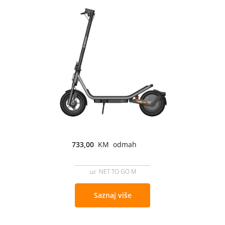
733,00
KM odmah
uz NET TO GO M
Saznaj više