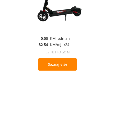
0,00
KM odmah
32,54
KM/mj x24
uz NET TO GO M
Saznaj više