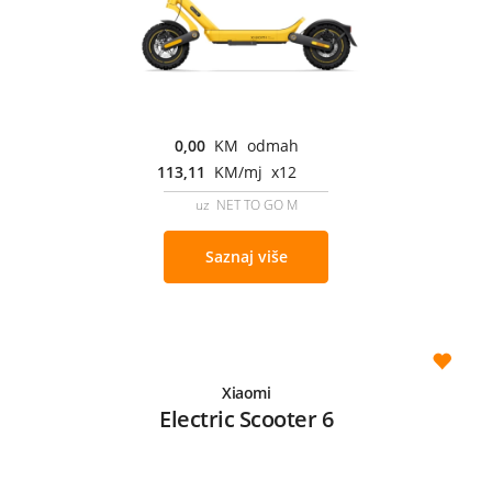
0,00
KM odmah
113,11
KM/mj x12
uz NET TO GO M
Saznaj više
Xiaomi
Electric Scooter 6