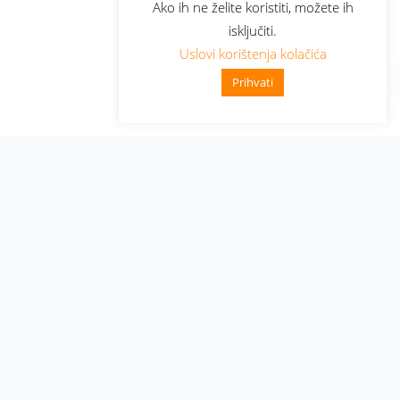
Ako ih ne želite koristiti, možete ih
isključiti.
Uslovi korištenja kolačića
Prihvati
Administracija
Nabavke i pozivi