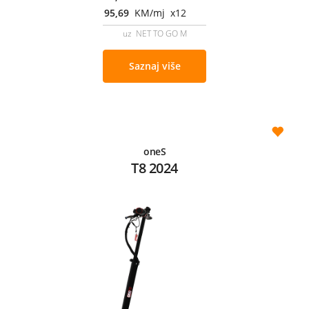
95,69
KM/mj x12
uz NET TO GO M
Saznaj više
oneS
T8 2024