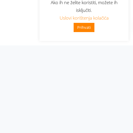
Ako ih ne želite koristiti, možete ih
isključiti.
Uslovi korištenja kolačića
Prihvati
Administracija
Nabavke i pozivi