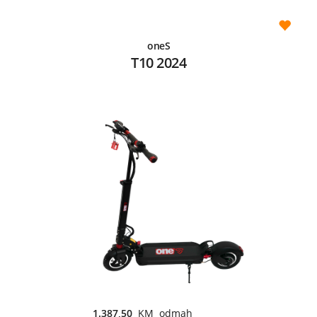
oneS
T10 2024
1.387,50
KM odmah