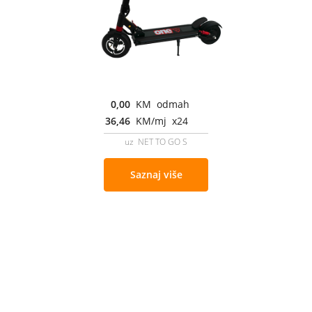
0,00
KM odmah
36,46
KM/mj x24
uz NET TO GO S
Saznaj više