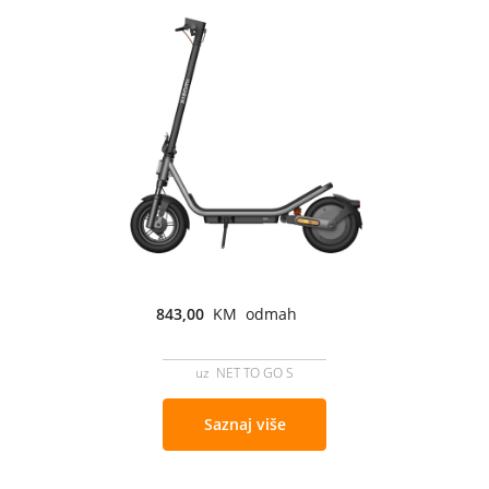
843,00
KM odmah
uz NET TO GO S
Saznaj više