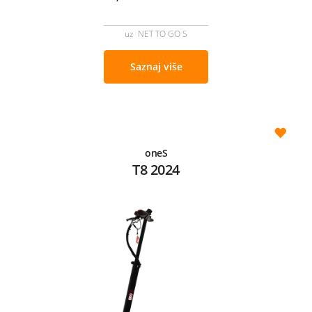
uz NET TO GO S
Saznaj više
oneS
T8 2024