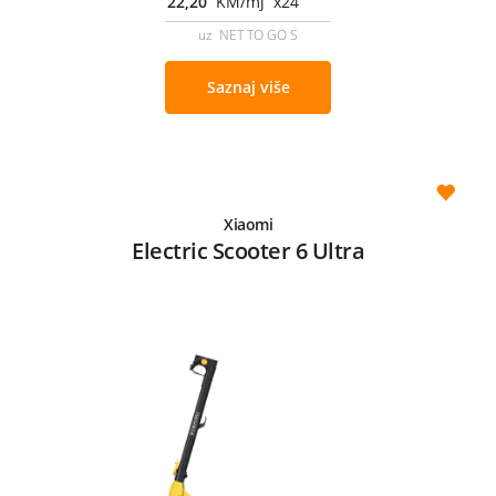
22,20
KM/mj x24
uz NET TO GO S
Saznaj više
Xiaomi
Electric Scooter 6 Ultra