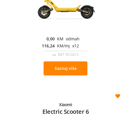
0,00
KM odmah
116,24
KM/mj x12
uz NET TO GO S
Saznaj više
Xiaomi
Electric Scooter 6