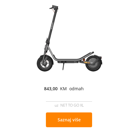
843,00
KM odmah
uz NET TO GO XL
Saznaj više