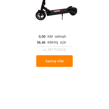
0,00
KM odmah
36,46
KM/mj x24
uz NET TO GO XL
Saznaj više