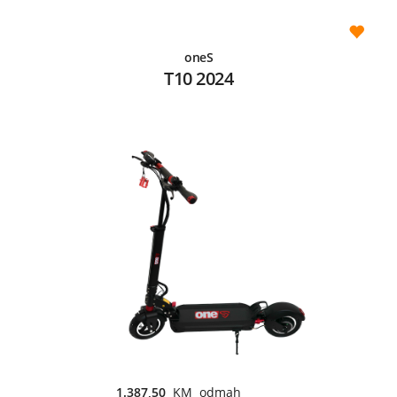
oneS
T10 2024
1.387,50
KM odmah