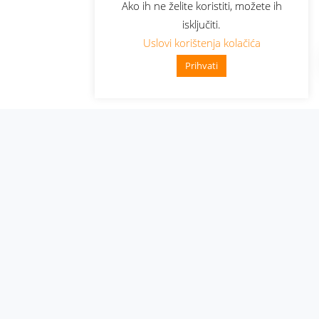
Ako ih ne želite koristiti, možete ih
isključiti.
Uslovi korištenja kolačića
Prihvati
Administracija
Nabavke i pozivi