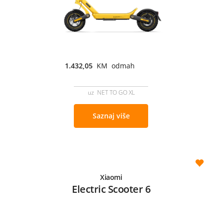
1.432,05
KM odmah
uz NET TO GO XL
Saznaj više
Xiaomi
Electric Scooter 6