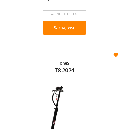
uz NET TO GO XL
Saznaj više
oneS
T8 2024