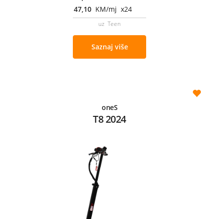
47,10
KM/mj x24
uz Teen
Saznaj više
oneS
T8 2024