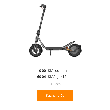
0,00
KM odmah
60,04
KM/mj x12
uz Teen
Saznaj više