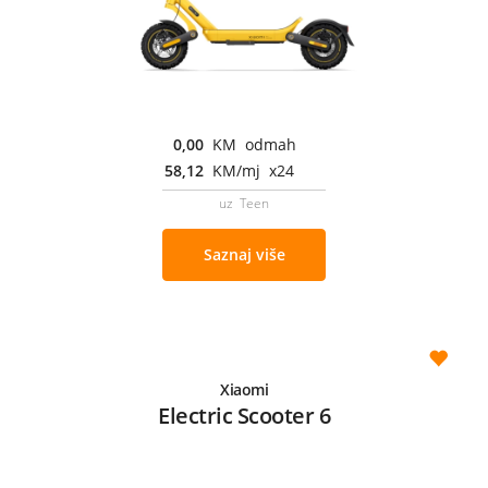
0,00
KM odmah
58,12
KM/mj x24
uz Teen
Saznaj više
Xiaomi
Electric Scooter 6