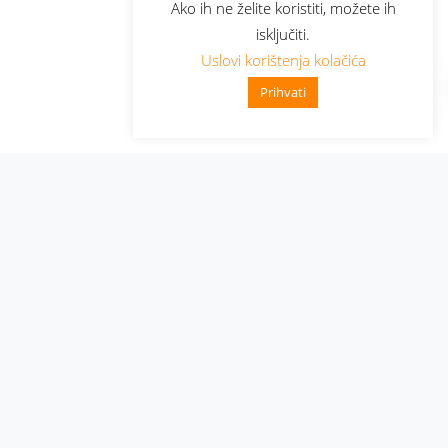
Ako ih ne želite koristiti, možete ih
isključiti.
Uslovi korištenja kolačića
Prihvati
Administracija
Nabavke i pozivi