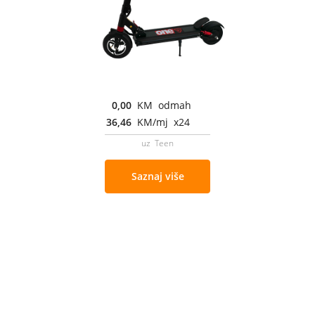
0,00
KM odmah
36,46
KM/mj x24
uz Teen
Saznaj više