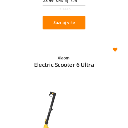
23,99
KM/mj x24
uz Teen
Saznaj više
Xiaomi
Electric Scooter 6 Ultra