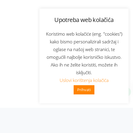
Upotreba web kolačića
Koristimo web kolačiće (eng. "cookies")
kako bismo personalizirali sadržaj i
oglase na našoj web stranici, te
omogućili najbolje korisničko iskustvo.
Ako ih ne želite koristiti, možete ih
isključiti.
Uslovi korištenja kolačića
Prihvati