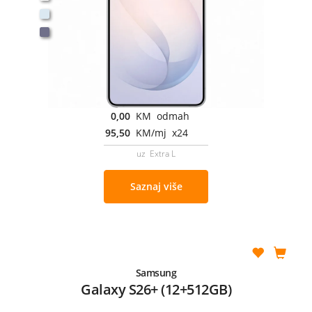
0,00
KM odmah
95,50
KM/mj x24
uz Extra L
Saznaj više
Samsung
Galaxy S26+ (12+512GB)