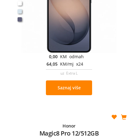
0,00
KM odmah
64,05
KM/mj x24
uz Extra L
Saznaj više
Honor
Magic8 Pro 12/512GB