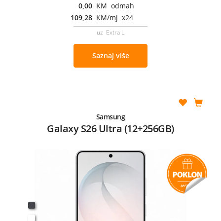
0,00
KM odmah
109,28
KM/mj x24
uz Extra L
Saznaj više
Samsung
Galaxy S26 Ultra (12+256GB)