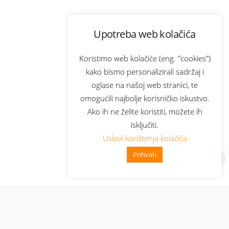
Upotreba web kolačića
Koristimo web kolačiće (eng. "cookies")
kako bismo personalizirali sadržaj i
oglase na našoj web stranici, te
omogućili najbolje korisničko iskustvo.
Ako ih ne želite koristiti, možete ih
isključiti.
Uslovi korištenja kolačića
Prihvati