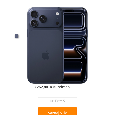
3.262,80
KM odmah
uz Extra S
Saznaj više