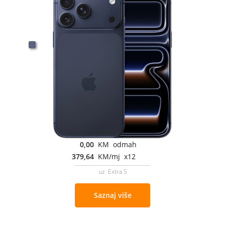
0,00
KM odmah
379,64
KM/mj x12
uz Extra S
Saznaj više