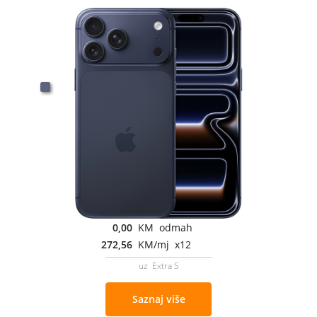
0,00
KM odmah
272,56
KM/mj x12
uz Extra S
Saznaj više