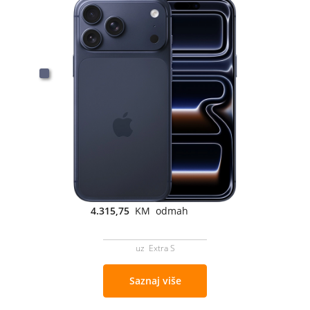
4.315,75
KM odmah
uz Extra S
Saznaj više