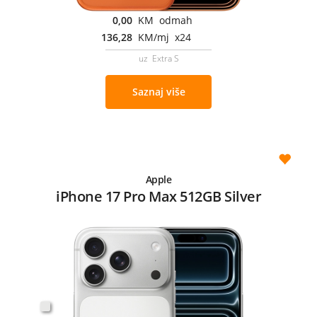
0,00
KM odmah
136,28
KM/mj x24
uz Extra S
Saznaj više
Apple
iPhone 17 Pro Max 512GB Silver