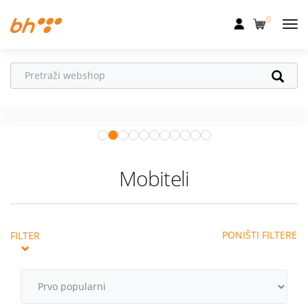
0
Mobilna
Fiksna
Ne propusti
HONOR poklone!
Internet
Uz
HONOR 600, 600 Pro i Magic 8
Pro
od 04.08.–31.08. očekuju te
Televizija
super pokloni!
Istraži ponudu
Dom
Mobiteli
Uređaji
Pogodnosti
PONIŠTI FILTERE
FILTER
Akcije
Podrška