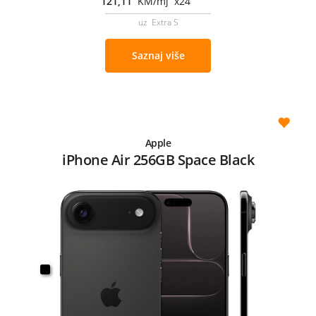
121,11
KM/mj x24
uz Extra S
Saznaj više
Apple
iPhone Air 256GB Space Black