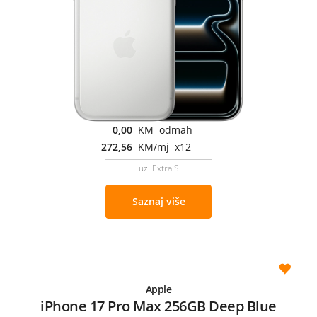
0,00
KM odmah
272,56
KM/mj x12
uz Extra S
Saznaj više
Apple
iPhone 17 Pro Max 256GB Deep Blue