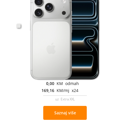
0,00
KM odmah
169,16
KM/mj x24
uz Extra XXL
Saznaj više