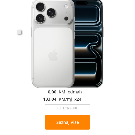
0,00
KM odmah
133,04
KM/mj x24
uz Extra XXL
Saznaj više