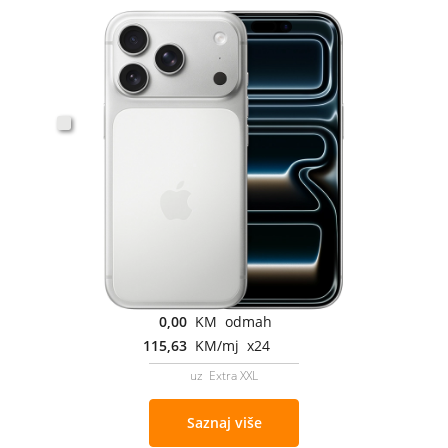
0,00
KM odmah
115,63
KM/mj x24
uz Extra XXL
Saznaj više