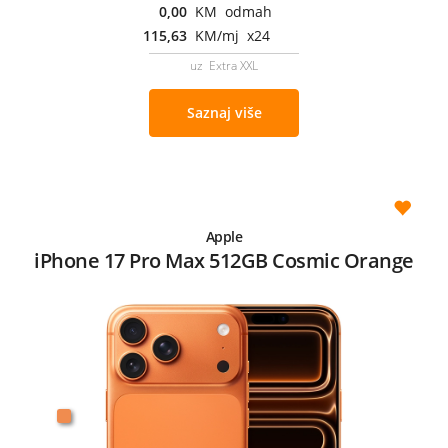
0,00
KM odmah
115,63
KM/mj x24
uz Extra XXL
Saznaj više
Apple
iPhone 17 Pro Max 512GB Cosmic Orange