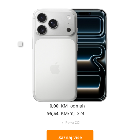
0,00
KM odmah
95,54
KM/mj x24
uz Extra XXL
Saznaj više