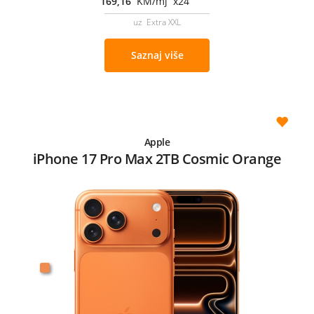
169,16
KM/mj x24
uz Extra XXL
Saznaj više
Apple
iPhone 17 Pro Max 2TB Cosmic Orange