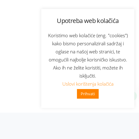
Upotreba web kolačića
Koristimo web kolačiće (eng. "cookies")
kako bismo personalizirali sadržaj i
oglase na našoj web stranici, te
omogućili najbolje korisničko iskustvo.
Ako ih ne želite koristiti, možete ih
isključiti.
Uslovi korištenja kolačića
Prihvati