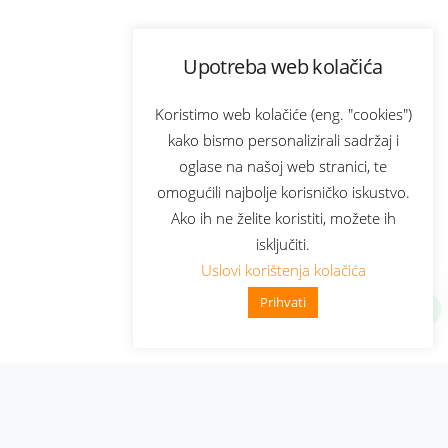
Upotreba web kolačića
Koristimo web kolačiće (eng. "cookies")
kako bismo personalizirali sadržaj i
oglase na našoj web stranici, te
omogućili najbolje korisničko iskustvo.
Ako ih ne želite koristiti, možete ih
isključiti.
Uslovi korištenja kolačića
Prihvati