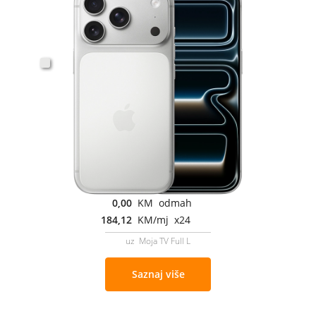
0,00
KM odmah
184,12
KM/mj x24
uz Moja TV Full L
Saznaj više