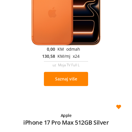
0,00
KM odmah
130,58
KM/mj x24
uz Moja TV Full L
Saznaj više
Apple
iPhone 17 Pro Max 512GB Silver