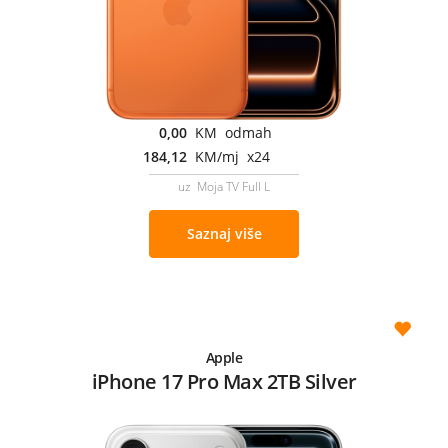
0,00
KM odmah
184,12
KM/mj x24
uz Moja TV Full L
Saznaj više
Apple
iPhone 17 Pro Max 2TB Silver