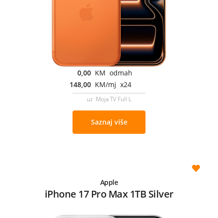
0,00
KM odmah
148,00
KM/mj x24
uz Moja TV Full L
Saznaj više
Apple
iPhone 17 Pro Max 1TB Silver