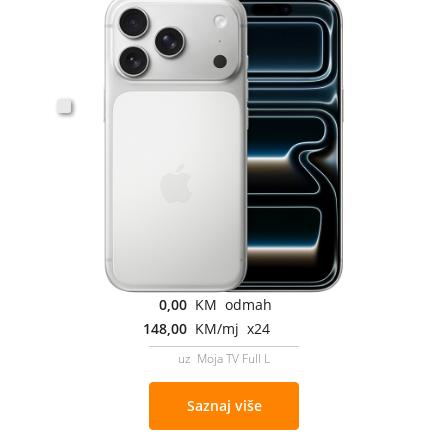
0,00
KM odmah
148,00
KM/mj x24
uz Moja TV Full L
Saznaj više