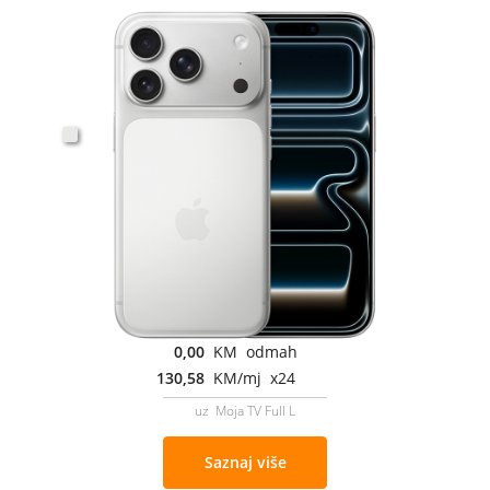
0,00
KM odmah
130,58
KM/mj x24
uz Moja TV Full L
Saznaj više