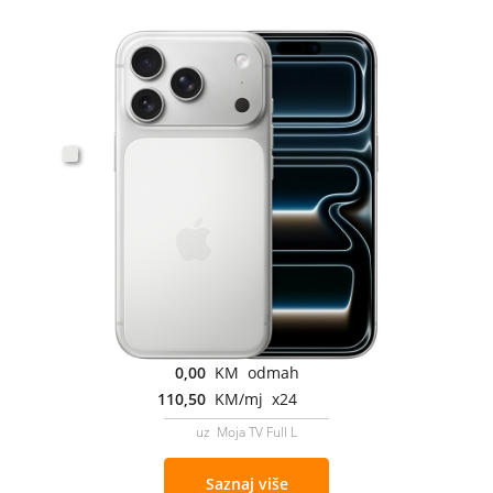
0,00
KM odmah
110,50
KM/mj x24
uz Moja TV Full L
Saznaj više