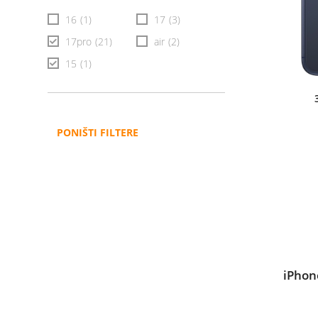
16
(1)
17
(3)
17pro
(21)
air
(2)
15
(1)
PONIŠTI FILTERE
iPhon