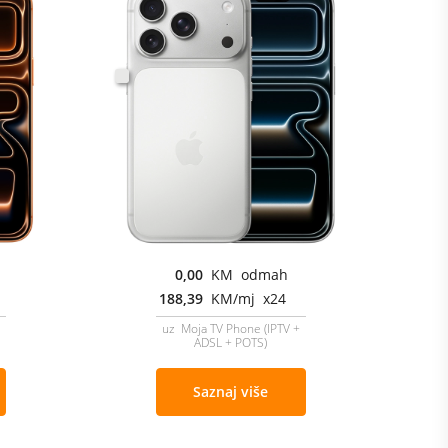
0,00
KM odmah
188,39
KM/mj x24
uz Moja TV Phone (IPTV +
ADSL + POTS)
Saznaj više