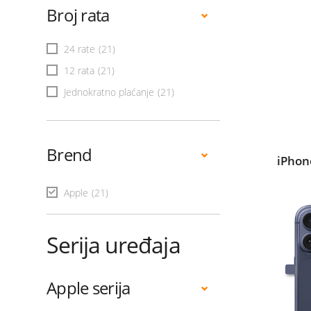
Broj rata
24 rate
(21)
12 rata
(21)
Jednokratno plaćanje
(21)
Brend
iPhon
Apple
(21)
Serija uređaja
Apple serija