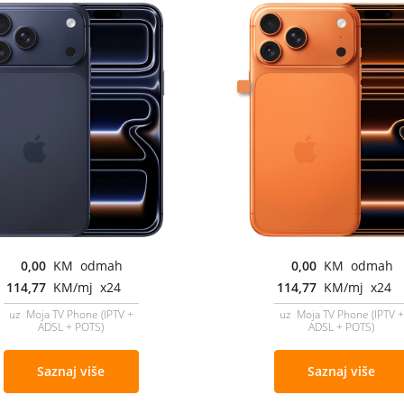
0,00
KM odmah
0,00
KM odmah
114,77
KM/mj x24
114,77
KM/mj x24
uz Moja TV Phone (IPTV +
uz Moja TV Phone (IPTV +
ADSL + POTS)
ADSL + POTS)
Saznaj više
Saznaj više