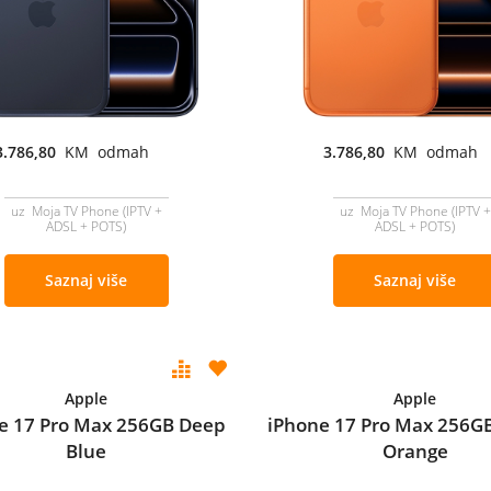
3.786,80
KM odmah
3.786,80
KM odmah
uz Moja TV Phone (IPTV +
uz Moja TV Phone (IPTV +
ADSL + POTS)
ADSL + POTS)
Saznaj više
Saznaj više
Apple
Apple
e 17 Pro Max 256GB Deep
iPhone 17 Pro Max 256G
Blue
Orange