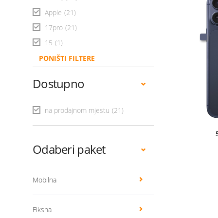
Apple
(21)
17pro
(21)
15
(1)
PONIŠTI FILTERE
Dostupno
na prodajnom mjestu
(21)
Odaberi paket
Mobilna
Fiksna