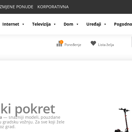
IZMJENE PONUDE
KORPORATIVNA
Internet
Televizija
Dom
Uređaji
Pogodno
0
Poređenje
Lista želja
ki pokret
a
— snažniji modeli, pouzdane
 gradsku vožnju. Za sve koji žele
oz grad.