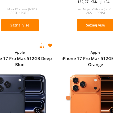
152,27
KM/mj x24
uz Moja TV Phone (IPTV +
uz Moja TV Phone (IPTV +
ADSL + POTS)
ADSL + POTS)
Saznaj više
Saznaj više
Apple
Apple
e 17 Pro Max 512GB Deep
iPhone 17 Pro Max 512G
Blue
Orange