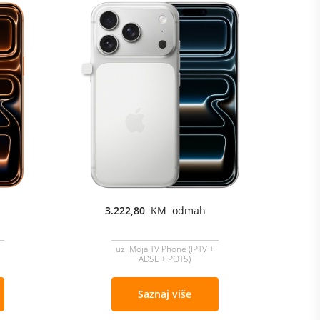
3.222,80
KM odmah
uz Moja TV Phone (IPTV +
ADSL + POTS)
Saznaj više