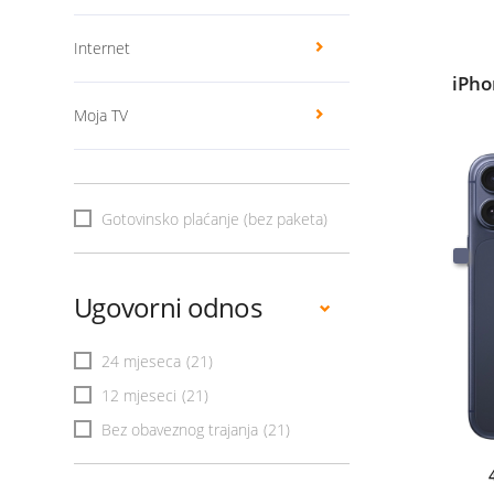
Internet
iPho
Moja TV
Gotovinsko plaćanje (bez paketa)
Ugovorni odnos
24 mjeseca
(21)
12 mjeseci
(21)
Bez obaveznog trajanja
(21)