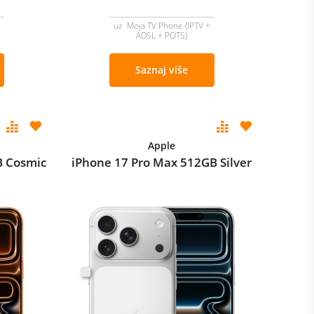
uz Moja TV Phone (IPTV +
ADSL + POTS)
Saznaj više
Apple
B Cosmic
iPhone 17 Pro Max 512GB Silver