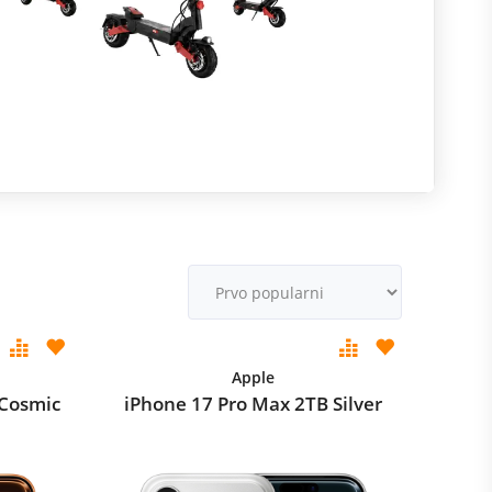
R
m
M
v
Apple
 Cosmic
iPhone 17 Pro Max 2TB Silver