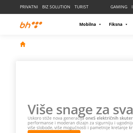
PRIVATNI
BIZ SOLUTION
TURIST
GAMING
Mobilna
Fiksna
Više snage za sva
Uskoro stiže nova generacija
oneS električnih skuter
performanse i moderan dizajn za sigurniju i ugodniju
više slobode, više mogućnosti i pametnije kretanje kr