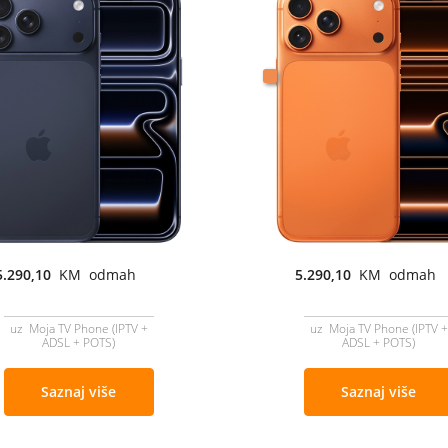
5.290,10
KM odmah
5.290,10
KM odmah
uz Moja TV Phone (IPTV +
uz Moja TV Phone (IPTV +
ADSL + POTS)
ADSL + POTS)
Saznaj više
Saznaj više