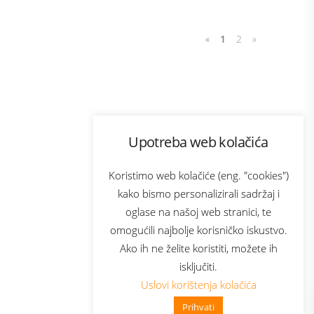
«
1
2
»
Program lojalnosti
Upotreba web kolačića
com
Bonus plus
sluga
Prijava za newsletter
Koristimo web kolačiće (eng. "cookies")
kako bismo personalizirali sadržaj i
oglase na našoj web stranici, te
elecom
omogućili najbolje korisničko iskustvo.
Ako ih ne želite koristiti, možete ih
isključiti.
Uslovi korištenja kolačića
Prihvati
👋 Zdravo, kako mogu pomoći?