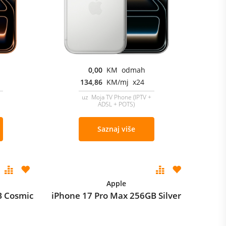
0,00
KM odmah
134,86
KM/mj x24
uz Moja TV Phone (IPTV +
ADSL + POTS)
Saznaj više
Apple
B Cosmic
iPhone 17 Pro Max 256GB Silver