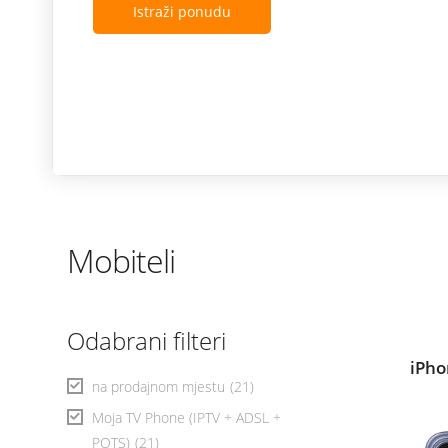
Istraži ponudu
Mobiteli
Odabrani filteri
iPho
na prodajnom mjestu
(21)
Moja TV Phone (IPTV + ADSL +
POTS)
(21)