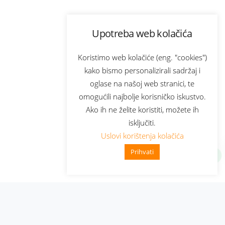
Upotreba web kolačića
Koristimo web kolačiće (eng. "cookies")
kako bismo personalizirali sadržaj i
oglase na našoj web stranici, te
omogućili najbolje korisničko iskustvo.
Ako ih ne želite koristiti, možete ih
isključiti.
Uslovi korištenja kolačića
Prihvati