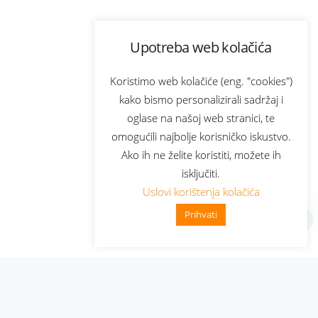
Upotreba web kolačića
Koristimo web kolačiće (eng. "cookies")
kako bismo personalizirali sadržaj i
oglase na našoj web stranici, te
omogućili najbolje korisničko iskustvo.
Ako ih ne želite koristiti, možete ih
isključiti.
Uslovi korištenja kolačića
Prihvati