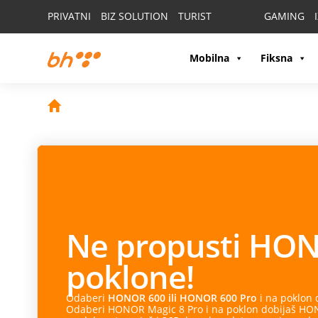
PRIVATNI
BIZ SOLUTION
TURIST
GAMING
Mobilna
Fiksna
Ne propusti
HON
poklone!
Odaberi
HONOR 600 ili HONOR 600 Pro
i na poklon
Odaberi HONOR Magic 8 Pro i na poklon dobijaš HONO