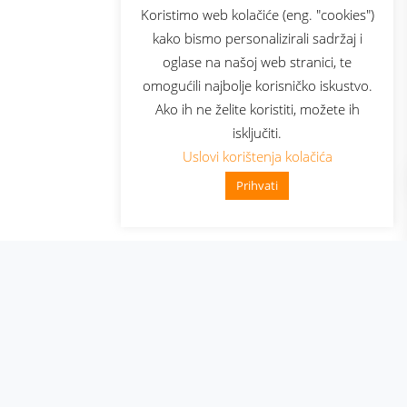
sluga
Prijava za newsletter
Koristimo web kolačiće (eng. "cookies")
kako bismo personalizirali sadržaj i
oglase na našoj web stranici, te
elecom
omogućili najbolje korisničko iskustvo.
Ako ih ne želite koristiti, možete ih
isključiti.
Uslovi korištenja kolačića
Prihvati
👋 Zdravo, kako mogu pomo