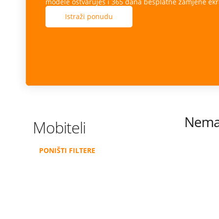
modele ostvaruješ i 365 dana besplatne zamjene ekr
Istraži ponudu
Nema 
Mobiteli
PONIŠTI FILTERE