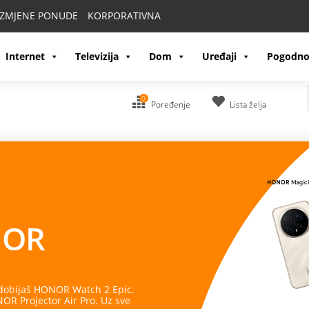
IZMJENE PONUDE
KORPORATIVNA
Internet
Televizija
Dom
Uređaji
Pogodno
0
Poređenje
Lista želja
OR
 dobijaš HONOR Watch 2 Epic.
R Projector Air Pro. Uz sve