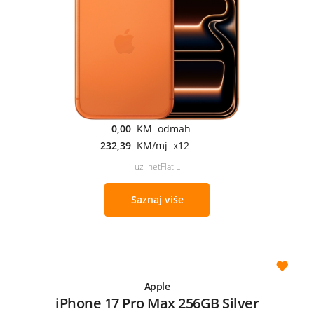
0,00
KM odmah
232,39
KM/mj x12
uz netFlat L
Saznaj više
Apple
iPhone 17 Pro Max 256GB Silver