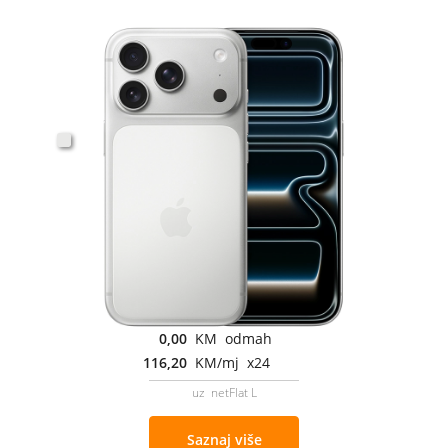
0,00
KM odmah
116,20
KM/mj x24
uz netFlat L
Saznaj više