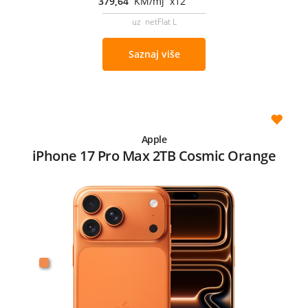
379,64
KM/mj x12
uz netFlat L
Saznaj više
Apple
iPhone 17 Pro Max 2TB Cosmic Orange