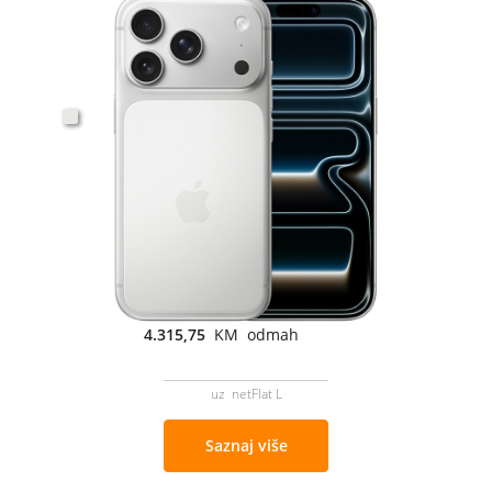
4.315,75
KM odmah
uz netFlat L
Saznaj više