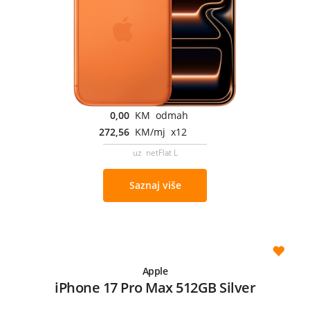
0,00
KM odmah
272,56
KM/mj x12
uz netFlat L
Saznaj više
Apple
iPhone 17 Pro Max 512GB Silver