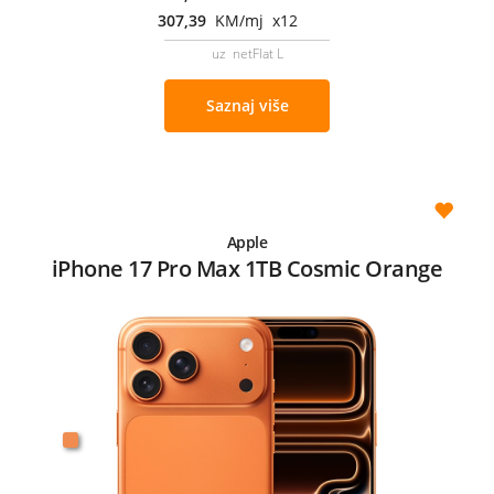
307,39
KM/mj x12
uz netFlat L
Saznaj više
Apple
iPhone 17 Pro Max 1TB Cosmic Orange