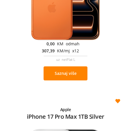
0,00
KM odmah
307,39
KM/mj x12
uz netFlat L
Saznaj više
Apple
iPhone 17 Pro Max 1TB Silver