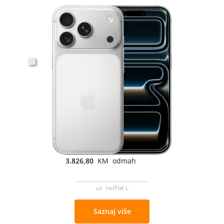
3.826,80
KM odmah
uz netFlat L
Saznaj više