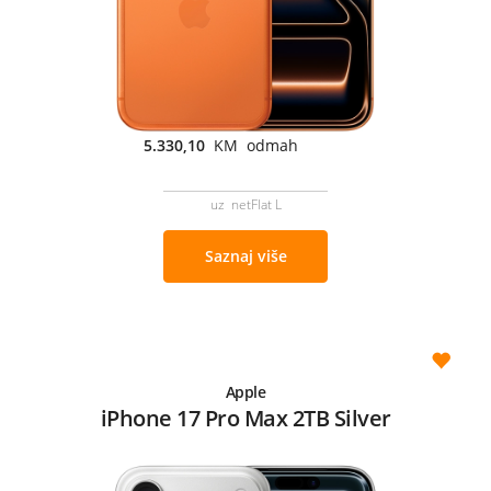
5.330,10
KM odmah
uz netFlat L
Saznaj više
Apple
iPhone 17 Pro Max 2TB Silver