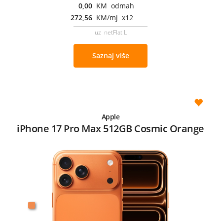
0,00
KM odmah
272,56
KM/mj x12
uz netFlat L
Saznaj više
Apple
iPhone 17 Pro Max 512GB Cosmic Orange