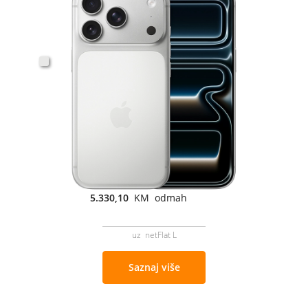
5.330,10
KM odmah
uz netFlat L
Saznaj više